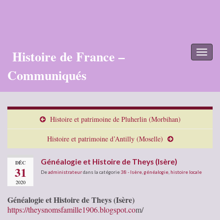
Histoire de France –
Toggl
naviga
Communiqués
Histoire et patrimoine de Pluherlin (Morbihan)
Histoire et patrimoine d’Antilly (Moselle)
Généalogie et Histoire de Theys (Isère)
DÉC
31
De
administrateur
dans la catégorie
38 - Isère
,
généalogie
,
histoire locale
2020
Généalogie et Histoire de Theys (Isère)
https://theysnomsfamille1906.blogspot.co
m/