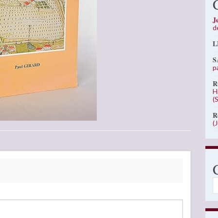
J
d
L
S
p
R
H
(
R
(
C