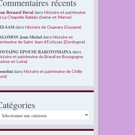
Commentaires récents
ean Bernard Duval
dans
Histoire et patrimoine
e La Chapelle Rablais (Seine-et-Marne)
EI-SAM
dans
Histoire de Ouanary (Guyane)
ALOMON Jean-Michel
dans
Histoire et
atrimoine de Saint Jean d’Estissac (Dordogne)
OSTAING EPOUSE RAKOTONIAINA
dans
istoire et patrimoine du Breuil en Bourgogne
Saône-et-Loire)
ossolini
dans
Histoire et patrimoine de Chille
Jura)
Catégories
atégories