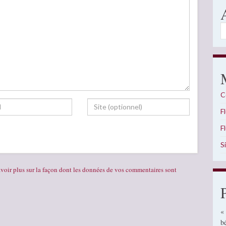
A
C
F
F
S
voir plus sur la façon dont les données de vos commentaires sont
«
b