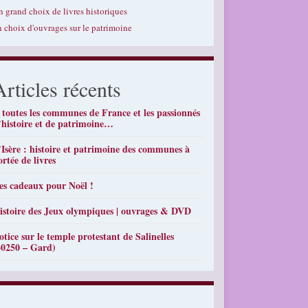
n grand choix de livres historiques
n choix d'ouvrages sur le patrimoine
Articles récents
 toutes les communes de France et les passionnés
’histoire et de patrimoine…
’Isère : histoire et patrimoine des communes à
ortée de livres
es cadeaux pour Noël !
istoire des Jeux olympiques | ouvrages & DVD
otice sur le temple protestant de Salinelles
30250 – Gard)