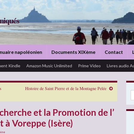
niqués
nuaire napoléonien
Documents XIXème
Contact
ent Kindle
Amazon Music Unlimited
Prime Video
Livres audio A
s
Histoire de Saint Pierre et de la Montagne Pelée
Se
cherche et la Promotion de l’
rt à Voreppe (Isère)
oine