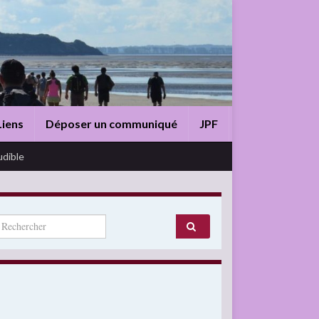
Liens
Déposer un communiqué
JPF
udible
arch for: