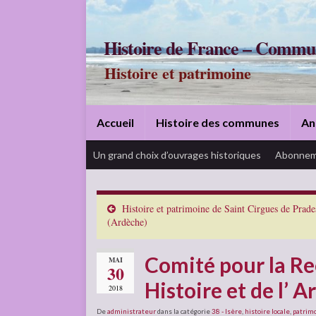
Histoire de France – Commu
Histoire et patrimoine
Accueil
Histoire des communes
An
Un grand choix d’ouvrages historiques
Abonnem
Histoire et patrimoine de Saint Cirgues de Prade
(Ardèche)
Comité pour la Re
MAI
30
Histoire et de l’ A
2018
De
administrateur
dans la catégorie
38 - Isère
,
histoire locale
,
patrim