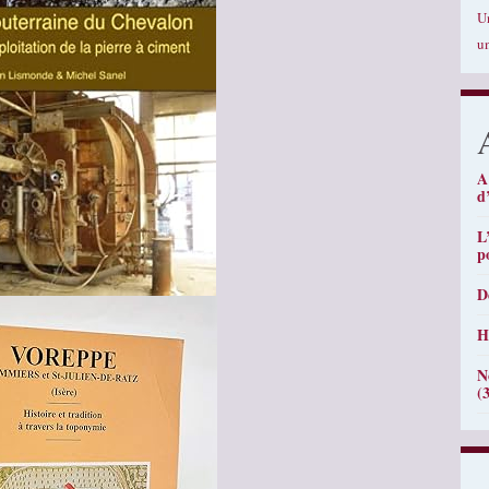
U
u
A
d
L
p
D
H
N
(