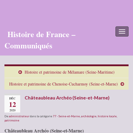
Histoire de France –
Toggl
naviga
Communiqués
Histoire et patrimoine de Mélamare (Seine-Maritime)
Histoire et patrimoine de Chenoise-Cucharmoy (Seine-et-Marne)
Châteaubleau Archéo (Seine-et-Marne)
DÉC
12
2020
De
administrateur
dans la catégorie
77 - Seine-et-Marne
,
archéologie
,
histoire locale
,
patrimoine
Châteaubleau Archéo (Seine-et-Marne)