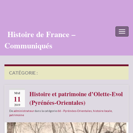
Histoire de France –
Toggl
naviga
Communiqués
CATÉGORIE :
66 – PYRÉNÉES-ORIENTALES
Histoire et patrimoine d’Olette-Evol
MAI
11
(Pyrénées-Orientales)
2019
De
administrateur
dans la catégorie
66 - Pyrénées-Orientales
,
histoire locale
,
patrimoine