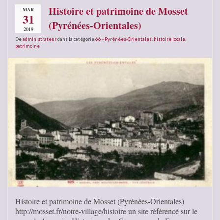
Histoire et patrimoine de Mosset
MAR
31
(Pyrénées-Orientales)
2019
De
administrateur
dans la catégorie
66 - Pyrénées-Orientales
,
histoire locale
,
patrimoine
Histoire et patrimoine de Mosset (Pyrénées-Orientales)
http://mosset.fr/notre-village/histoire un site référencé sur le