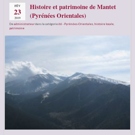
Histoire et patrimoine de Mantet
FÉV
23
(Pyrénées Orientales)
2019
De
administrateur
dans la catégorie
66 - Pyrénées-Orientales
,
histoire locale
,
patrimoine