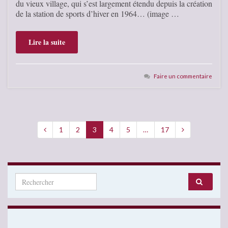
du vieux village, qui s’est largement étendu depuis la création
de la station de sports d’hiver en 1964… (image …
Lire la suite
Faire un commentaire
1
2
3
4
5
…
17
Search for: