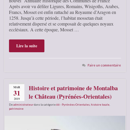
nouvel Annuaire Historique des Communes de France
Après avoir vu défiler Ligures, Romains, Wisigoths, Arabes,
Francs, Mosset est enfin rattaché au Royaume d’Aragon en
1258. Jusqu’à cette période, l’habitat mossetan était
relativement dispersé et se composait de quelques noyaux
ecclésiaux. A cette époque, Mosset …
Lire la suite
Faire un commentaire
Histoire et patrimoine de Montalba
MAR
31
le Château (Pyrénées-Orientales)
2019
De
administrateur
dans la catégorie
66 - Pyrénées-Orientales
,
histoire locale
,
patrimoine