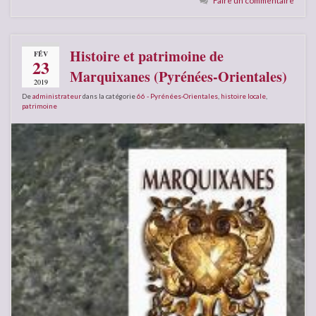
Histoire et patrimoine de
FÉV
23
Marquixanes (Pyrénées-Orientales)
2019
De
administrateur
dans la catégorie
66 - Pyrénées-Orientales
,
histoire locale
,
patrimoine