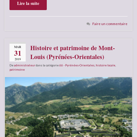
Lire la suite
Faire un commentaire
Histoire et patrimoine de Mont-
MAR
31
Louis (Pyrénées-Orientales)
2019
De
administrateur
dans la catégorie
66 - Pyrénées-Orientales
,
histoire locale
,
patrimoine