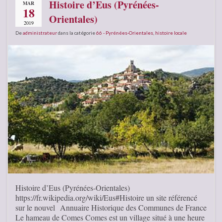
Histoire d’Eus (Pyrénées-
MAR
18
Orientales)
2019
De
administrateur
dans la catégorie
66 - Pyrénées-Orientales
,
histoire locale
Histoire d’Eus (Pyrénées-Orientales)
https://fr.wikipedia.org/wiki/Eus#Histoire un site référencé
sur le nouvel Annuaire Historique des Communes de France
Le hameau de Comes Comes est un village situé à une heure