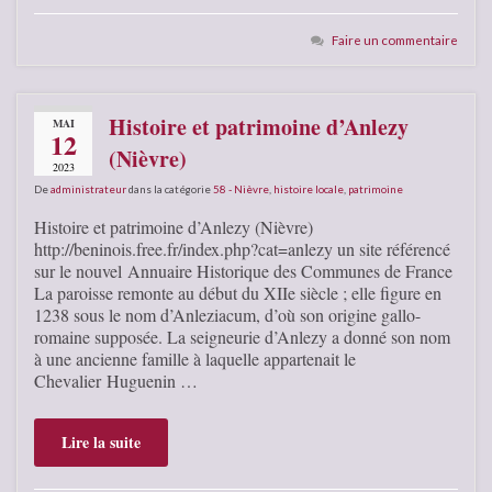
Faire un commentaire
Histoire et patrimoine d’Anlezy
MAI
12
(Nièvre)
2023
De
administrateur
dans la catégorie
58 - Nièvre
,
histoire locale
,
patrimoine
Histoire et patrimoine d’Anlezy (Nièvre)
http://beninois.free.fr/index.php?cat=anlezy un site référencé
sur le nouvel Annuaire Historique des Communes de France
La paroisse remonte au début du XIIe siècle ; elle figure en
1238 sous le nom d’Anleziacum, d’où son origine gallo-
romaine supposée. La seigneurie d’Anlezy a donné son nom
à une ancienne famille à laquelle appartenait le
Chevalier Huguenin …
Lire la suite