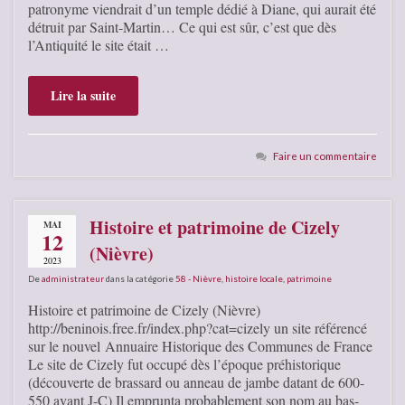
patronyme viendrait d’un temple dédié à Diane, qui aurait été
détruit par Saint-Martin… Ce qui est sûr, c’est que dès
l’Antiquité le site était …
Lire la suite
Faire un commentaire
Histoire et patrimoine de Cizely
MAI
12
(Nièvre)
2023
De
administrateur
dans la catégorie
58 - Nièvre
,
histoire locale
,
patrimoine
Histoire et patrimoine de Cizely (Nièvre)
http://beninois.free.fr/index.php?cat=cizely un site référencé
sur le nouvel Annuaire Historique des Communes de France
Le site de Cizely fut occupé dès l’époque préhistorique
(découverte de brassard ou anneau de jambe datant de 600-
550 avant J-C) Il emprunta probablement son nom au bas-