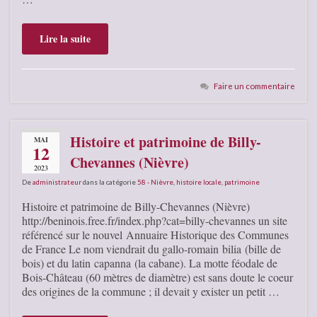
Lire la suite
Faire un commentaire
Histoire et patrimoine de Billy-
MAI
12
Chevannes (Nièvre)
2023
De
administrateur
dans la catégorie
58 - Nièvre
,
histoire locale
,
patrimoine
Histoire et patrimoine de Billy-Chevannes (Nièvre)
http://beninois.free.fr/index.php?cat=billy-chevannes un site
référencé sur le nouvel Annuaire Historique des Communes
de France Le nom viendrait du gallo-romain bilia (bille de
bois) et du latin capanna (la cabane). La motte féodale de
Bois-Château (60 mètres de diamètre) est sans doute le coeur
des origines de la commune ; il devait y exister un petit …