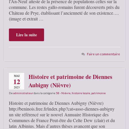
l’An-Neuf atteste de la présence de populations celtes sur la
commune. Les restes gallo-romains furent découverts près du
Château de Prye, établissant l’ancienneté de son existence….
(image et extrait …
Lire la suite
Faire un commentaire
Histoire et patrimoine de Diennes
MAI
12
Aubigny (Nièvre)
2023
De
administrateur
dans la catégorie
58 - Nièvre
,
histoire locale
,
patrimoine
Histoire et patrimoine de Diennes Aubigny (Nièvre)
http://beninois.free.fr/index.php?cat=asso-diennes-aubigny
un site référencé sur le nouvel Annuaire Historique des
Communes de France Peut-être du Celte Dew (clair) et du
latin Albinius. Mais d’autres thèses avancent que son