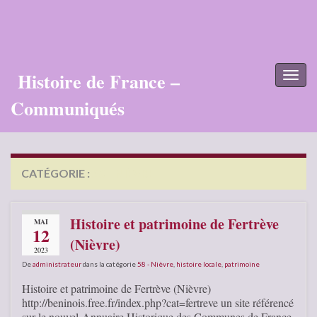
Histoire de France –
Toggl
naviga
Communiqués
CATÉGORIE :
58 – NIÈVRE
Histoire et patrimoine de Fertrève
MAI
12
(Nièvre)
2023
De
administrateur
dans la catégorie
58 - Nièvre
,
histoire locale
,
patrimoine
Histoire et patrimoine de Fertrève (Nièvre)
http://beninois.free.fr/index.php?cat=fertreve un site référencé
sur le nouvel Annuaire Historique des Communes de France