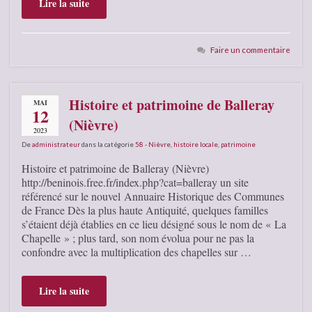
Lire la suite
Faire un commentaire
Histoire et patrimoine de Balleray
MAI
12
(Nièvre)
2023
De
administrateur
dans la catégorie
58 - Nièvre
,
histoire locale
,
patrimoine
Histoire et patrimoine de Balleray (Nièvre)
http://beninois.free.fr/index.php?cat=balleray un site
référencé sur le nouvel Annuaire Historique des Communes
de France Dès la plus haute Antiquité, quelques familles
s’étaient déjà établies en ce lieu désigné sous le nom de « La
Chapelle » ; plus tard, son nom évolua pour ne pas la
confondre avec la multiplication des chapelles sur …
Lire la suite