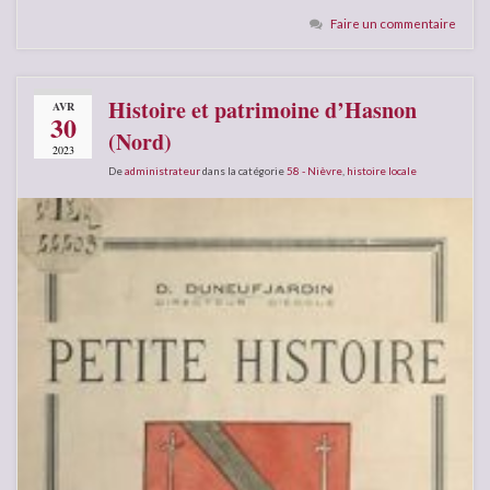
Faire un commentaire
Histoire et patrimoine d’Hasnon
AVR
30
(Nord)
2023
De
administrateur
dans la catégorie
58 - Nièvre
,
histoire locale