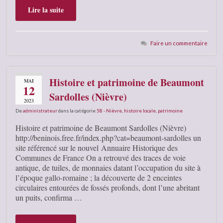
Lire la suite
Faire un commentaire
Histoire et patrimoine de Beaumont
MAI
12
Sardolles (Nièvre)
2023
De
administrateur
dans la catégorie
58 - Nièvre
,
histoire locale
,
patrimoine
Histoire et patrimoine de Beaumont Sardolles (Nièvre)
http://beninois.free.fr/index.php?cat=beaumont-sardolles un
site référencé sur le nouvel Annuaire Historique des
Communes de France On a retrouvé des traces de voie
antique, de tuiles, de monnaies datant l’occupation du site à
l’époque gallo-romaine ; la découverte de 2 enceintes
circulaires entourées de fossés profonds, dont l’une abritant
un puits, confirma …