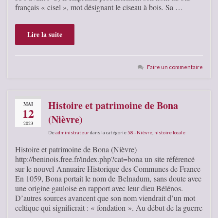
français « cisel », mot désignant le ciseau à bois. Sa …
Lire la suite
Faire un commentaire
Histoire et patrimoine de Bona
MAI
12
(Nièvre)
2023
De
administrateur
dans la catégorie
58 - Nièvre
,
histoire locale
Histoire et patrimoine de Bona (Nièvre)
http://beninois.free.fr/index.php?cat=bona un site référencé
sur le nouvel Annuaire Historique des Communes de France
En 1059, Bona portait le nom de Belnadum, sans doute avec
une origine gauloise en rapport avec leur dieu Bélénos.
D’autres sources avancent que son nom viendrait d’un mot
celtique qui signifierait : « fondation ». Au début de la guerre
…