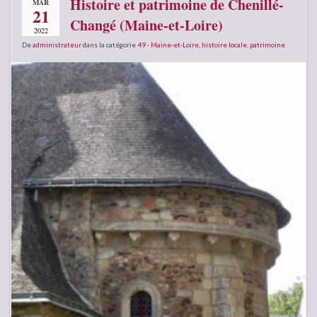
Histoire et patrimoine de Chenillé-
MAR
21
Changé (Maine-et-Loire)
2022
De
administrateur
dans la catégorie
49 - Maine-et-Loire
,
histoire locale
,
patrimoine