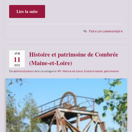
Lire la suite
Faire un commentaire
Histoire et patrimoine de Combrée
AVR
11
(Maine-et-Loire)
2022
De
administrateur
dans la catégorie
49 - Maine-et-Loire
,
histoire locale
,
patrimoine