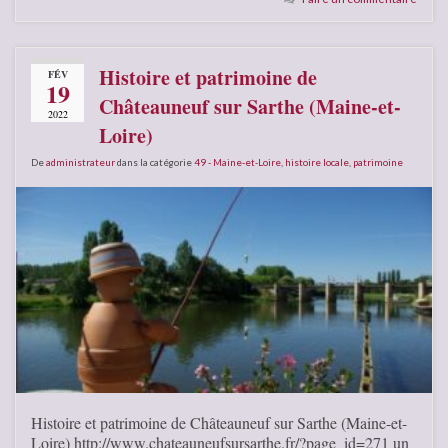
Histoire et patrimoine de
FÉV
19
Châteauneuf sur Sarthe (Maine-et-
2022
Loire)
De
administrateur
dans la catégorie
49 - Maine-et-Loire
,
histoire locale
,
patrimoine
Histoire et patrimoine de Châteauneuf sur Sarthe (Maine-et-
Loire) http://www.chateauneufsursarthe.fr/?page_id=271 un