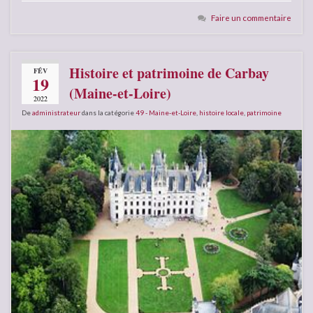
Faire un commentaire
Histoire et patrimoine de Carbay
FÉV
19
(Maine-et-Loire)
2022
De
administrateur
dans la catégorie
49 - Maine-et-Loire
,
histoire locale
,
patrimoine