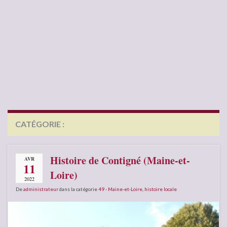
CATÉGORIE :
49 – MAINE-ET-LOIRE
Histoire de Contigné (Maine-et-
AVR
11
Loire)
2022
De
administrateur
dans la catégorie
49 - Maine-et-Loire
,
histoire locale