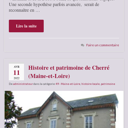
Une seconde hypothèse parfois avancée, serait de
reconnaître en …
Lire la suite
Faire un commentaire
Histoire et patrimoine de Cherré
AVR
11
(Maine-et-Loire)
2022
De
administrateur
dans la catégorie
49 - Maine-et-Loire
,
histoire locale
,
patrimoine