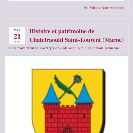
Faire un commentaire
Histoire et patrimoine de
MAR
21
Chatelraould Saint-Louvent (Marne)
2022
De
administrateur
dans la catégorie
49 - Maine-et-Loire
,
histoire locale
,
patrimoine