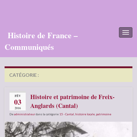
Histoire de France –
Toggl
naviga
Communiqués
CATÉGORIE :
15 – CANTAL
Histoire et patrimoine de Freix-
FÉV
03
Anglards (Cantal)
2016
De
administrateur
dans la catégorie
15 - Cantal
,
histoire locale
,
patrimoine