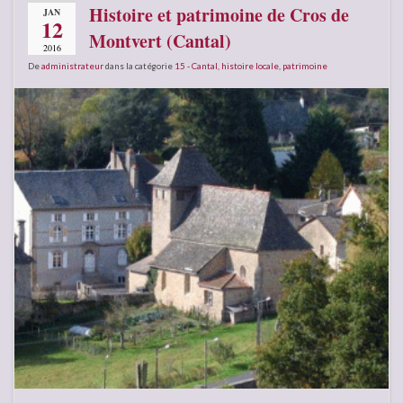
Histoire et patrimoine de Cros de
JAN
12
Montvert (Cantal)
2016
De
administrateur
dans la catégorie
15 - Cantal
,
histoire locale
,
patrimoine