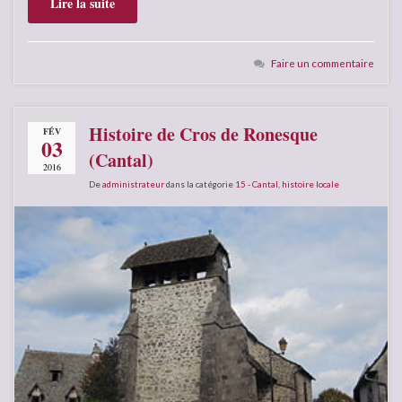
Lire la suite
Faire un commentaire
Histoire de Cros de Ronesque
FÉV
03
(Cantal)
2016
De
administrateur
dans la catégorie
15 - Cantal
,
histoire locale