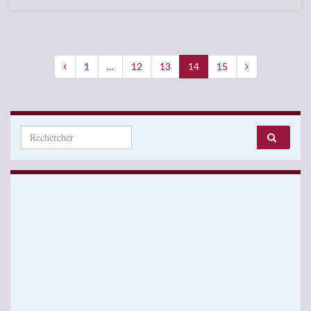
1
…
12
13
14
15
Search for: