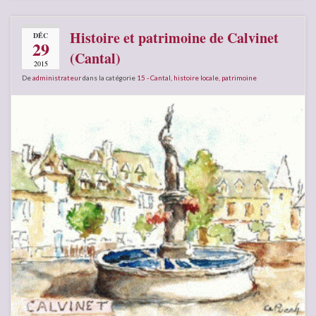
Histoire et patrimoine de Calvinet
DÉC
29
(Cantal)
2015
De
administrateur
dans la catégorie
15 - Cantal
,
histoire locale
,
patrimoine