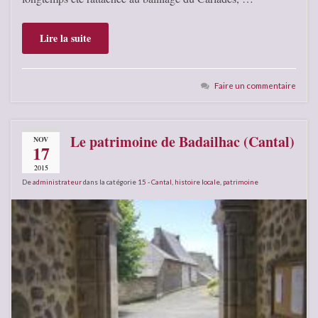
Lire la suite
Faire un commentaire
Le patrimoine de Badailhac (Cantal)
NOV
17
2015
De
administrateur
dans la catégorie
15 - Cantal
,
histoire locale
,
patrimoine