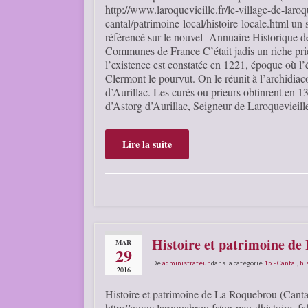
http://www.laroquevieille.fr/le-village-de-laroq
cantal/patrimoine-local/histoire-locale.html un s
référencé sur le nouvel Annuaire Historique d
Communes de France C’était jadis un riche pri
l’existence est constatée en 1221, époque où l
Clermont le pourvut. On le réunit à l’archidiac
d’Aurillac. Les curés ou prieurs obtinrent en 1
d’Astorg d’Aurillac, Seigneur de Laroquevieil
Lire la suite
Histoire et patrimoine de
MAR
29
De
administrateur
dans la catégorie
15 - Cantal
,
hi
2016
Histoire et patrimoine de La Roquebrou (Canta
http://www.laroquebrou.fr/un-peu-dhistoire_fr.