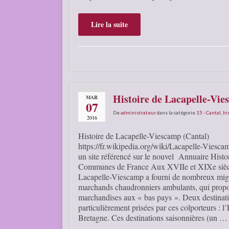
Lire la suite
Histoire de Lacapelle-Vie
MAR
07
De
administrateur
dans la catégorie
15 - Cantal
,
hi
2016
Histoire de Lacapelle-Viescamp (Cantal)
https://fr.wikipedia.org/wiki/Lacapelle-Viesca
un site référencé sur le nouvel Annuaire Histo
Communes de France Aux XVIIe et XIXe sièc
Lacapelle-Viescamp a fourni de nombreux mig
marchands chaudronniers ambulants, qui propo
marchandises aux « bas pays ». Deux destinati
particulièrement prisées par ces colporteurs : l
Bretagne. Ces destinations saisonnières (un …