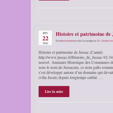
Histoire et patrimoine de 
FÉV
22
De
administrateur
dans la catégorie
15 - Cantal
,
hi
2016
Histoire et patrimoine de Jussac (Cantal)
http://www.jussac.fr/Histoire_de_Jussac-92-341
nouvel Annuaire Historique des Communes de 
sous le nom de Jussacum, ce nom gallo romain 
s’est développé autour d’un domaine qui devait 
(villa Jussii) depuis longtemps oublié. …
Lire la suite