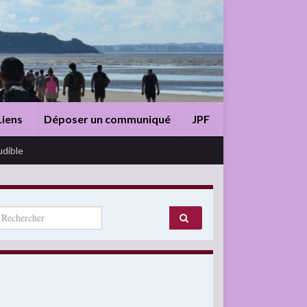
Liens
Déposer un communiqué
JPF
udible
arch for: