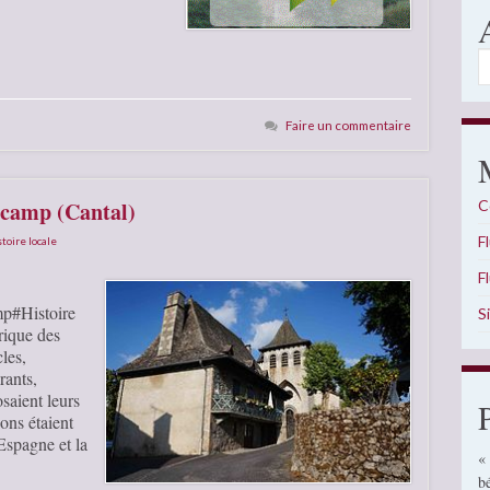
A
Faire un commentaire
scamp (Cantal)
C
F
stoire locale
F
mp#Histoire
S
rique des
les,
rants,
saient leurs
ons étaient
’Espagne et la
«
b