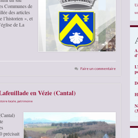
U
 des Communes de
llée des articles
u
 l’historien », et
’église de La
A
d
L
Faire un commentaire
p
D
Lafeuillade en Vézie (Cantal)
H
stoire locale
,
patrimoine
N
(
(Cantal)
te
es
 précisait