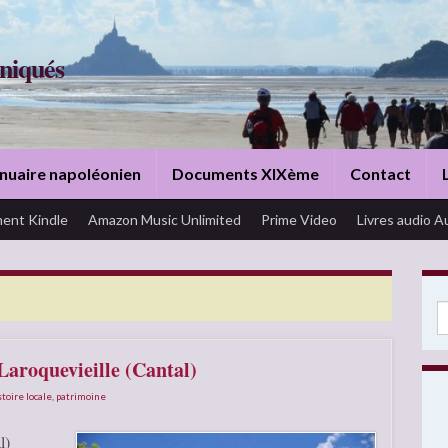
niqués
nuaire napoléonien
Documents XIXème
Contact
ent Kindle
Amazon Music Unlimited
Prime Video
Livres audio A
Se
Laroquevieille (Cantal)
stoire locale
,
patrimoine
l)