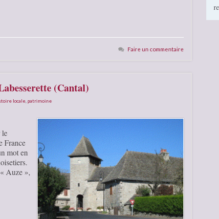
r
Faire un commentaire
Labesserette (Cantal)
stoire locale
,
patrimoine
 le
e France
un mot en
oisetiers.
e « Auze »,