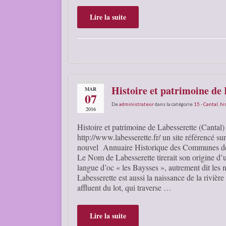
Lire la suite
Histoire et patrimoine de 
MAR
07
De
administrateur
dans la catégorie
15 - Cantal
,
hi
2016
Histoire et patrimoine de Labesserette (Cantal)
http://www.labesserette.fr/ un site référencé sur
nouvel Annuaire Historique des Communes d
Le Nom de Labesserette tirerait son origine d’
langue d’oc « les Baysses », autrement dit les n
Labesserette est aussi la naissance de la rivièr
affluent du lot, qui traverse …
Lire la suite