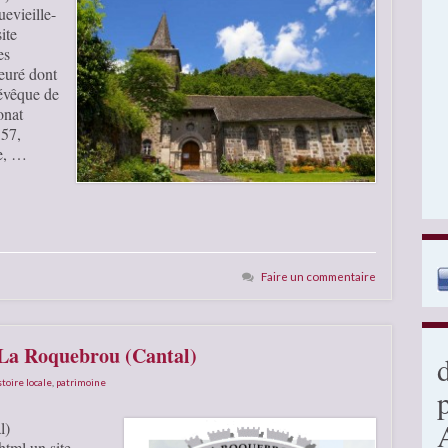
uevieille-
ite
es
euré dont
’évêque de
onat
357,
le, …
Faire un commentaire
 La Roquebrou (Cantal)
stoire locale
,
patrimoine
l)
html un site