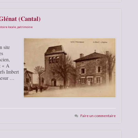
 Glénat (Cantal)
stoire locale
,
patrimoine
n site
es
cien,
 : « A
rfs Imbert
 mesur …
Faire un commentaire