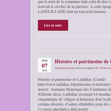
que le nom de la commune était celui du lieu o
trouvait le clocher de la paroisse. A cette époq
LAFEUILLADE était un tout petit hameau …
Lire la suite
Histoire et patrimoine de
MAR
07
De
administrateur
dans la catégorie
15 - Cantal
,
hi
2016
Histoire et patrimoine de Ladinhac (Cantal)
http://www.ladinhac.fr/patrimoine-et-tourisme u
nouvel Annuaire Historique des Communes d
XIXème siècle, Ladinhac recensait 14 moulins f
cinquantaine de villages et hameaux dont la plu
certains désertés, d’autres réhabilités pour des
Ce passé attachant a déjà inspiré …