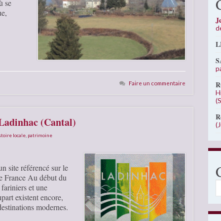
ù se
ue,
J
d
L
S
p
Faire un commentaire
R
H
(
R
 Ladinhac (Cantal)
(
stoire locale
,
patrimoine
n site référencé sur le
e France Au début du
C
ariniers et une
part existent encore,
 destinations modernes.