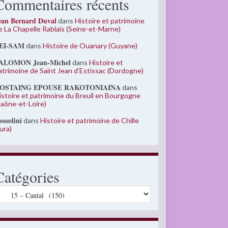
Commentaires récents
ean Bernard Duval
dans
Histoire et patrimoine
e La Chapelle Rablais (Seine-et-Marne)
EI-SAM
dans
Histoire de Ouanary (Guyane)
ALOMON Jean-Michel
dans
Histoire et
atrimoine de Saint Jean d’Estissac (Dordogne)
OSTAING EPOUSE RAKOTONIAINA
dans
istoire et patrimoine du Breuil en Bourgogne
Saône-et-Loire)
ossolini
dans
Histoire et patrimoine de Chille
Jura)
Catégories
atégories