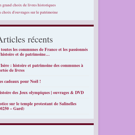
n grand choix de livres historiques
n choix d'ouvrages sur le patrimoine
Articles récents
 toutes les communes de France et les passionnés
’histoire et de patrimoine…
’Isère : histoire et patrimoine des communes à
ortée de livres
es cadeaux pour Noël !
istoire des Jeux olympiques | ouvrages & DVD
otice sur le temple protestant de Salinelles
30250 – Gard)