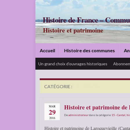
Histoire de France – Commu
Histoire et patrimoine
Accueil
Histoire des communes
An
Un grand choix d’ouvrages historiques
Abonnem
CATÉGORIE :
15 – CANTAL
Histoire et patrimoine de 
MAR
29
De
administrateur
dans la catégorie
15 - Cantal
,
hi
2016
Histoire et patrimoine de Laroquevieille (Canta