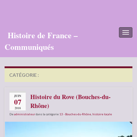
Histoire de France –
Toggl
naviga
Communiqués
CATÉGORIE :
13 – BOUCHES-DU-RHÔNE
Histoire du Rove (Bouches-du-
JUIN
07
Rhône)
2018
De
administrateur
dans la catégorie
13 - Bouches-du-Rhône
,
histoire locale