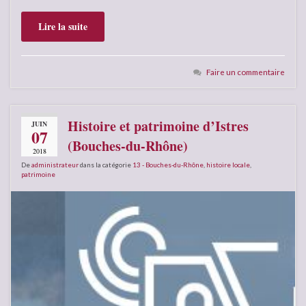
Lire la suite
Faire un commentaire
Histoire et patrimoine d’Istres
JUIN
07
(Bouches-du-Rhône)
2018
De
administrateur
dans la catégorie
13 - Bouches-du-Rhône
,
histoire locale
,
patrimoine