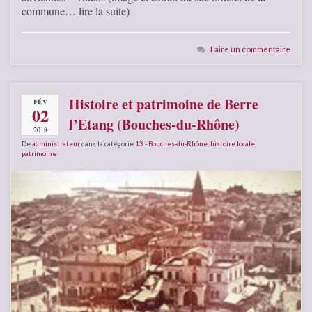
commune… lire la suite)
Faire un commentaire
Histoire et patrimoine de Berre
FÉV
02
l’Etang (Bouches-du-Rhône)
2018
De
administrateur
dans la catégorie
13 - Bouches-du-Rhône
,
histoire locale
,
patrimoine