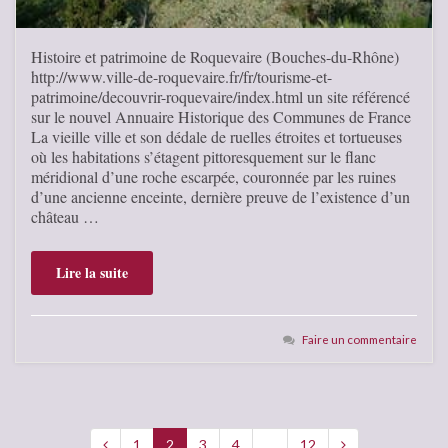
Histoire et patrimoine de Roquevaire (Bouches-du-Rhône)
http://www.ville-de-roquevaire.fr/fr/tourisme-et-
patrimoine/decouvrir-roquevaire/index.html un site référencé
sur le nouvel Annuaire Historique des Communes de France
La vieille ville et son dédale de ruelles étroites et tortueuses
où les habitations s’étagent pittoresquement sur le flanc
méridional d’une roche escarpée, couronnée par les ruines
d’une ancienne enceinte, dernière preuve de l’existence d’un
château …
Lire la suite
Faire un commentaire
1
2
3
4
…
12