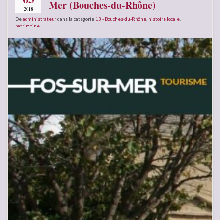
Mer (Bouches-du-Rhône)
2018
De
administrateur
dans la catégorie
13 - Bouches-du-Rhône
,
histoire locale
,
patrimoine