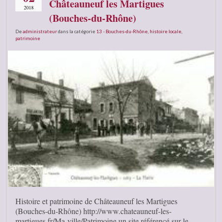
Châteauneuf les Martigues
2018
(Bouches-du-Rhône)
De
administrateur
dans la catégorie
13 - Bouches-du-Rhône
,
histoire locale
,
patrimoine
Histoire et patrimoine de Châteauneuf les Martigues
(Bouches-du-Rhône) http://www.chateauneuf-les-
martigues.fr/Ma-ville/Patrimoine un site référencé sur le