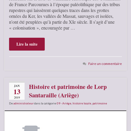
de France Parcourues à l’époque paléolithique par des tribus
rupestres qui laissèrent quelques traces dans les grottes
ornées du Ker, les vallées de Massat, sauvages et isolées,
n’ont été peuplées qu’à partir du XIe siècle. Il s’agit d’une
« colonisation », encouragée par …
Lire la suite
Faire un commentaire
Histoire et patrimoine de Lorp
JAN
13
Santaraille (Ariège)
2019
De
administrateur
dans la catégorie
09 - Ariège
,
histoire locale
,
patrimoine