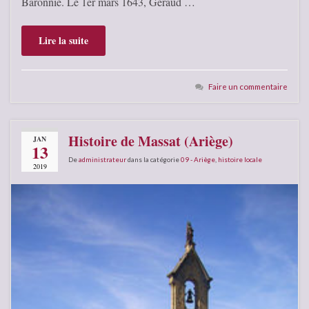
Baronnie. Le 1er mars 1643, Géraud …
Lire la suite
Faire un commentaire
Histoire de Massat (Ariège)
JAN
13
De
administrateur
dans la catégorie
09 - Ariège
,
histoire locale
2019