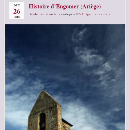
Histoire d’Engomer (Ariège)
DÉC
26
De
administrateur
dans la catégorie
09 - Ariège
,
histoire locale
2018