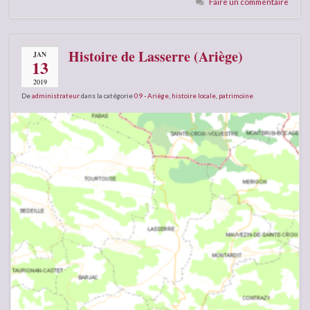
Faire un commentaire
Histoire de Lasserre (Ariège)
JAN
13
2019
De
administrateur
dans la catégorie
09 - Ariège
,
histoire locale
,
patrimoine