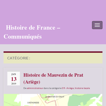
Histoire de France –
Toggl
naviga
Communiqués
CATÉGORIE :
09 – ARIÈGE
Histoire de Mauvezin de Prat
JAN
13
(Ariège)
2019
De
administrateur
dans la catégorie
09 - Ariège
,
histoire locale