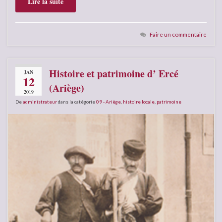
Lire la suite
Faire un commentaire
Histoire et patrimoine d’ Ercé
JAN
12
(Ariège)
2019
De
administrateur
dans la catégorie
09 - Ariège
,
histoire locale
,
patrimoine