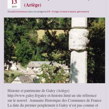
13
(Ariège)
2019
De
administrateur
dans la catégorie
09 - Ariège
,
histoire locale
,
patrimoine
Histoire et patrimoine de Galey (Ariège)
http://www.galey.fr/galey-et-histoire.html un site référencé
sur le nouvel Annuaire Historique des Communes de France
La date du premier peuplement à Galey n’est pas connue et