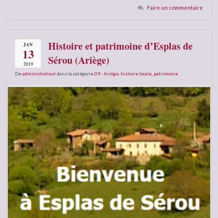
Faire un commentaire
Histoire et patrimoine d’Esplas de
JAN
13
Sérou (Ariège)
2019
De
administrateur
dans la catégorie
09 - Ariège
,
histoire locale
,
patrimoine