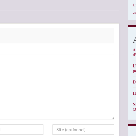
U
u
A
d
L
p
D
H
N
(