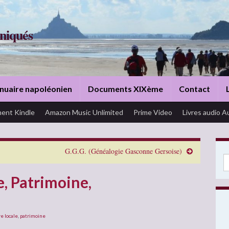
niqués
nuaire napoléonien
Documents XIXème
Contact
ent Kindle
Amazon Music Unlimited
Prime Video
Livres audio A
G.G.G. (Généalogie Gasconne Gersoise)
Se
, Patrimoine,
re locale
,
patrimoine