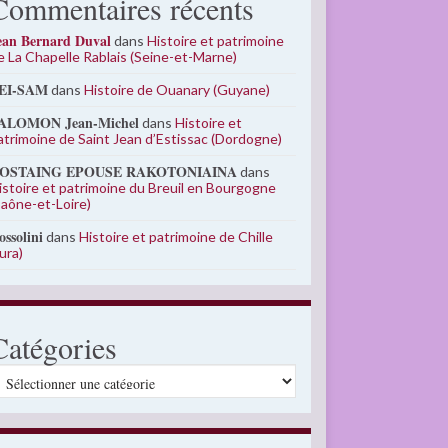
Commentaires récents
ean Bernard Duval
dans
Histoire et patrimoine
e La Chapelle Rablais (Seine-et-Marne)
EI-SAM
dans
Histoire de Ouanary (Guyane)
ALOMON Jean-Michel
dans
Histoire et
atrimoine de Saint Jean d’Estissac (Dordogne)
OSTAING EPOUSE RAKOTONIAINA
dans
istoire et patrimoine du Breuil en Bourgogne
Saône-et-Loire)
ossolini
dans
Histoire et patrimoine de Chille
Jura)
Catégories
atégories