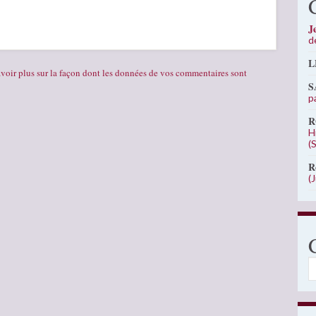
J
d
L
voir plus sur la façon dont les données de vos commentaires sont
S
p
R
H
(
R
(
C