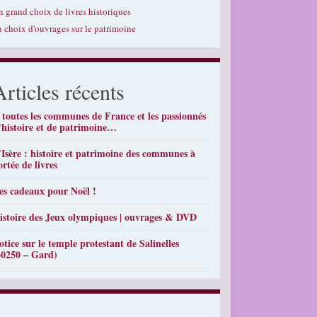
n grand choix de livres historiques
n choix d'ouvrages sur le patrimoine
Articles récents
 toutes les communes de France et les passionnés
’histoire et de patrimoine…
’Isère : histoire et patrimoine des communes à
ortée de livres
es cadeaux pour Noël !
istoire des Jeux olympiques | ouvrages & DVD
otice sur le temple protestant de Salinelles
30250 – Gard)