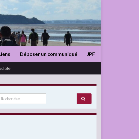
Liens
Déposer un communiqué
JPF
udible
arch for: