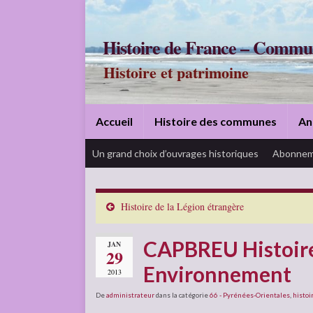
Histoire de France – Commu
Histoire et patrimoine
Accueil
Histoire des communes
An
Un grand choix d’ouvrages historiques
Abonnem
Histoire de la Légion étrangère
CAPBREU Histoire
JAN
29
Environnement
2013
De
administrateur
dans la catégorie
66 - Pyrénées-Orientales
,
histoi