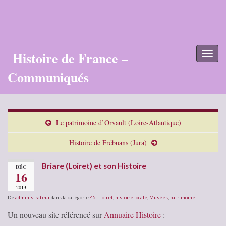
Histoire de France –
Toggl
naviga
Communiqués
Le patrimoine d’Orvault (Loire-Atlantique)
Histoire de Frébuans (Jura)
Briare (Loiret) et son Histoire
DÉC
16
2013
De
administrateur
dans la catégorie
45 - Loiret
,
histoire locale
,
Musées
,
patrimoine
Un nouveau site référencé sur
Annuaire Histoire
: