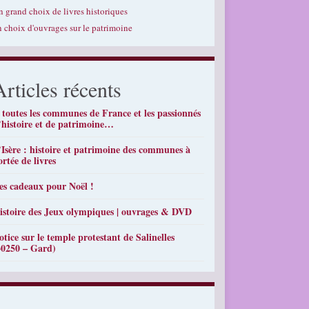
n grand choix de livres historiques
n choix d'ouvrages sur le patrimoine
Articles récents
 toutes les communes de France et les passionnés
’histoire et de patrimoine…
’Isère : histoire et patrimoine des communes à
ortée de livres
es cadeaux pour Noël !
istoire des Jeux olympiques | ouvrages & DVD
otice sur le temple protestant de Salinelles
30250 – Gard)