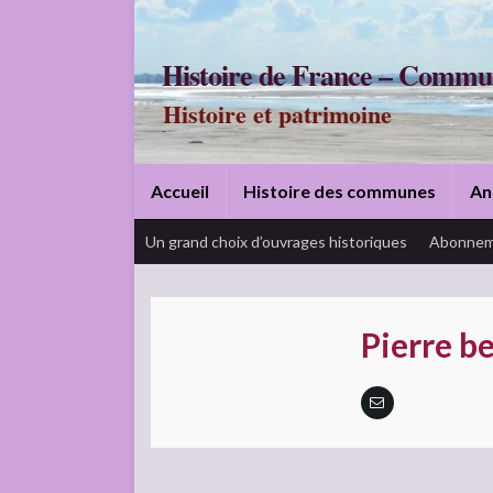
Histoire de France – Commu
Histoire et patrimoine
Accueil
Histoire des communes
An
Un grand choix d’ouvrages historiques
Abonnem
Pierre b