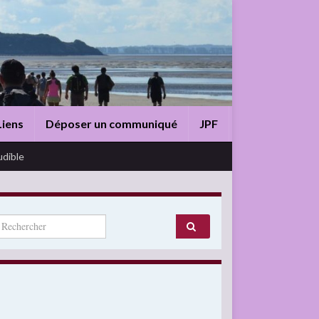
Liens
Déposer un communiqué
JPF
udible
arch for: