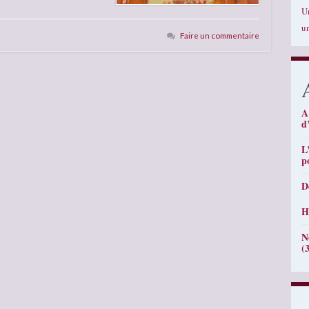
U
u
Faire un commentaire
A
d
L
p
D
H
N
(