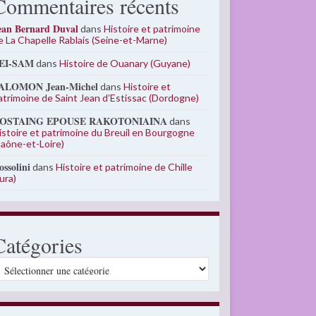
Commentaires récents
ean Bernard Duval
dans
Histoire et patrimoine
e La Chapelle Rablais (Seine-et-Marne)
EI-SAM
dans
Histoire de Ouanary (Guyane)
ALOMON Jean-Michel
dans
Histoire et
atrimoine de Saint Jean d’Estissac (Dordogne)
OSTAING EPOUSE RAKOTONIAINA
dans
istoire et patrimoine du Breuil en Bourgogne
Saône-et-Loire)
ossolini
dans
Histoire et patrimoine de Chille
Jura)
Catégories
atégories