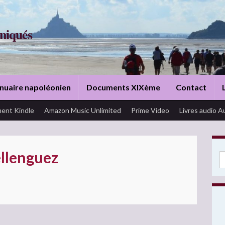
niqués
nuaire napoléonien
Documents XIXème
Contact
ent Kindle
Amazon Music Unlimited
Prime Video
Livres audio A
ellenguez
Se