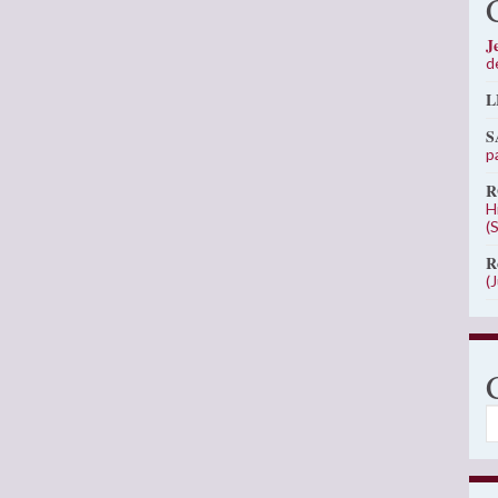
J
d
L
S
p
R
H
(
R
(
C