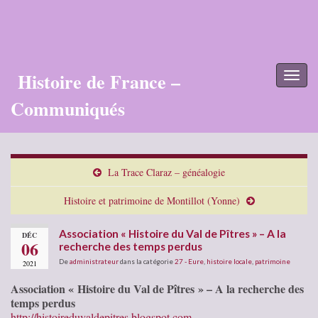
Histoire de France –
Toggl
naviga
Communiqués
La Trace Claraz – généalogie
Histoire et patrimoine de Montillot (Yonne)
Association « Histoire du Val de Pîtres » – A la
DÉC
06
recherche des temps perdus
De
administrateur
dans la catégorie
27 - Eure
,
histoire locale
,
patrimoine
2021
Association « Histoire du Val de Pîtres » – A la recherche des
temps perdus
http://histoireduvaldepitres.blogspot.com