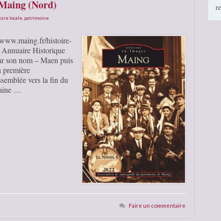
 Maing (Nord)
r
oire locale
,
patrimoine
/www.maing.fr/histoire-
l Annuaire Historique
ar son nom – Maen puis
a première
semblée vers la fin du
maine …
Faire un commentaire