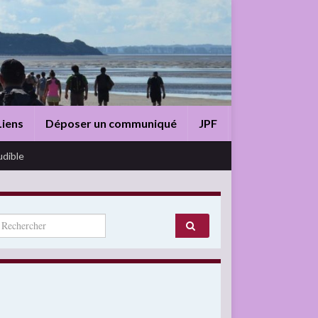
Liens
Déposer un communiqué
JPF
udible
arch for: