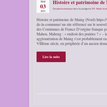
Histoire et patrimoine de
MAI
03
De
administrateur
dans la catégorie
59 - Nord
,
hist
2023
Histoire et patrimoine de Maing (Nord) https:/
de-la-commune/ un site référencé sur le nouve
des Communes de France D’origine franque p
Mahen, Maheng : « endroit des prairies ? » – l
agglomération de Maing s’est probablement ras
VIIIème siècle, en périphérie d’un ancien do
Lire la suite