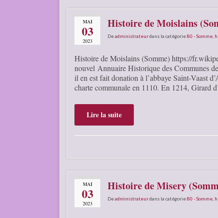
Histoire de Moislains (S
MAI
03
De
administrateur
dans la catégorie
80 - Somme
,
h
2023
Histoire de Moislains (Somme) https://fr.wikipe
nouvel Annuaire Historique des Communes de Fr
il en est fait donation à l’abbaye Saint-Vaast d
charte communale en 1110. En 1214, Girard d’
Lire la suite
Histoire de Misery (Somm
MAI
03
De
administrateur
dans la catégorie
80 - Somme
,
h
2023