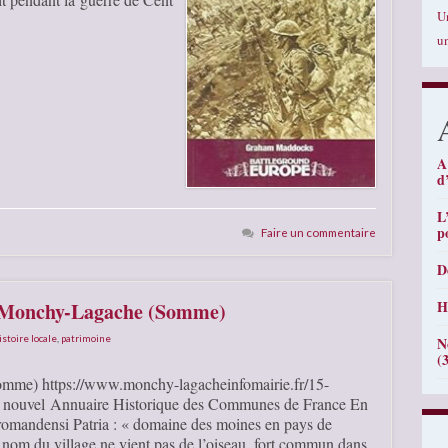
U
u
A
d
L
p
Faire un commentaire
D
H
e Monchy-Lagache (Somme)
istoire locale
,
patrimoine
N
(
omme) https://www.monchy-lagacheinfomairie.fr/15-
 le nouvel Annuaire Historique des Communes de France En
omandensi Patria : « domaine des moines en pays de
 nom du village ne vient pas de l’oiseau, fort commun dans