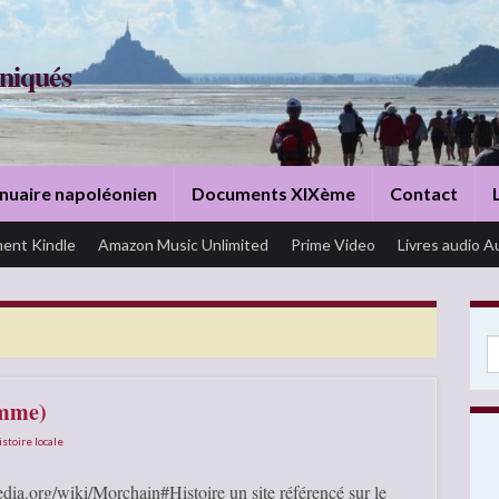
niqués
nuaire napoléonien
Documents XIXème
Contact
ent Kindle
Amazon Music Unlimited
Prime Video
Livres audio A
Se
omme)
istoire locale
dia.org/wiki/Morchain#Histoire un site référencé sur le