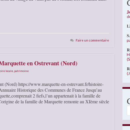
J
d
L
S
p
Faire un commentaire
R
H
(
 Marquette en Ostrevant (Nord)
R
oire locale
,
patrimoine
(
nt (Nord) https://www.marquette-en-ostrevant.fr/histoire-
el Annuaire Historique des Communes de France Jusqu’au
ette,comprenait 2 fiefs,l’un appartenait à la famille de
L’origine de la famille de Marquette remonte au XIème siècle
C