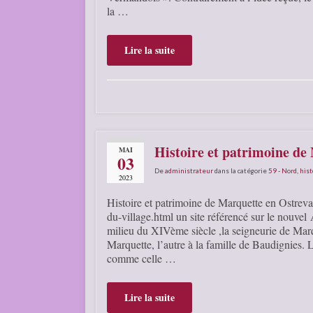
la …
Lire la suite
Histoire et patrimoine de
MAI
03
De
administrateur
dans la catégorie
59 - Nord
,
hist
2023
Histoire et patrimoine de Marquette en Ostreva
du-village.html un site référencé sur le nouv
milieu du XIVème siècle ,la seigneurie de Marqu
Marquette, l’autre à la famille de Baudignies. 
comme celle …
Lire la suite