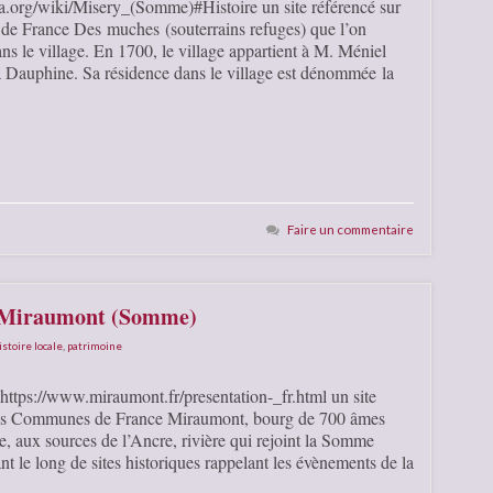
ia.org/wiki/Misery_(Somme)#Histoire un site référencé sur
e France Des muches (souterrains refuges) que l’on
 le village. En 1700, le village appartient à M. Méniel
Dauphine. Sa résidence dans le village est dénommée la
Faire un commentaire
e Miraumont (Somme)
istoire locale
,
patrimoine
ttps://www.miraumont.fr/presentation-_fr.html un site
 des Communes de France Miraumont, bourg de 700 âmes
e, aux sources de l’Ancre, rivière qui rejoint la Somme
nt le long de sites historiques rappelant les évènements de la