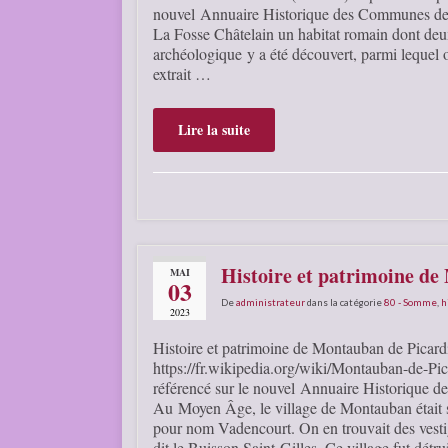
nouvel Annuaire Historique des Communes de F
La Fosse Châtelain un habitat romain dont deu
archéologique y a été découvert, parmi lequel 
extrait …
Lire la suite
Histoire et patrimoine d
MAI
03
De
administrateur
dans la catégorie
80 - Somme
,
h
2023
Histoire et patrimoine de Montauban de Picar
https://fr.wikipedia.org/wiki/Montauban-de-Pic
référencé sur le nouvel Annuaire Historique
Au Moyen Âge, le village de Montauban était si
pour nom Vadencourt. On en trouvait des vesti
dit le Buisson Saint-Gilles. Ce village fut détr