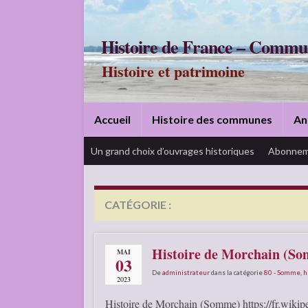
Histoire de France – Commu
Histoire et patrimoine
Accueil
Histoire des communes
An
Un grand choix d’ouvrages historiques
Abonnem
CATÉGORIE :
HISTOIRE LOCALE
Histoire de Morchain (S
MAI
03
De
administrateur
dans la catégorie
80 - Somme
,
h
2023
Histoire de Morchain (Somme) https://fr.wikipe