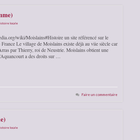
omme)
istoire locale
dia.org/wiki/Moislains#Histoire un site référencé sur le
ance Le village de Moislains existe déjà au viie siècle car
’Arras par Thierry, roi de Neustrie. Moislains obtient une
Aquancourt a des droits sur …
Faire un commentaire
e)
istoire locale