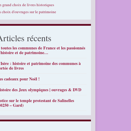
n grand choix de livres historiques
n choix d'ouvrages sur le patrimoine
Articles récents
 toutes les communes de France et les passionnés
’histoire et de patrimoine…
’Isère : histoire et patrimoine des communes à
ortée de livres
es cadeaux pour Noël !
istoire des Jeux olympiques | ouvrages & DVD
otice sur le temple protestant de Salinelles
30250 – Gard)