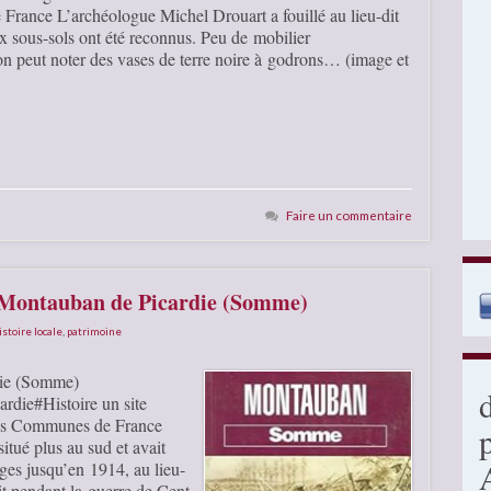
rance L’archéologue Michel Drouart a fouillé au lieu-dit
x sous-sols ont été reconnus. Peu de mobilier
on peut noter des vases de terre noire à godrons… (image et
Faire un commentaire
e Montauban de Picardie (Somme)
istoire locale
,
patrimoine
die (Somme)
ardie#Histoire un site
 des Communes de France
tué plus au sud et avait
ges jusqu’en 1914, au lieu-
uit pendant la guerre de Cent