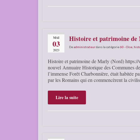
Histoire et patrimoine de
MAI
03
De
administrateur
dans la catégorie
60 - Oise
,
hist
2023
Histoire et patrimoine de Marly (Nord) https://w
nouvel Annuaire Historique des Communes de Fr
l’immense Forêt Charbonnière, était habitée par
par les Romains qui en commencèrent la civili
Lire la suite