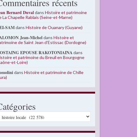
Commentaires récents
ean Bernard Duval
dans
Histoire et patrimoine
e La Chapelle Rablais (Seine-et-Marne)
EI-SAM
dans
Histoire de Ouanary (Guyane)
ALOMON Jean-Michel
dans
Histoire et
atrimoine de Saint Jean d’Estissac (Dordogne)
OSTAING EPOUSE RAKOTONIAINA
dans
istoire et patrimoine du Breuil en Bourgogne
Saône-et-Loire)
ossolini
dans
Histoire et patrimoine de Chille
Jura)
Catégories
atégories