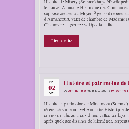
Histoire de Misery (Somme) https://fr.wikiped
le nouvel Annuaire Historique des Communes d
suppose creusés au Moyen Âge sont repérés dans
d’Armancourt, valet de chambre de Madame la 
Chaumière… (source wikipedia… lire …
Lire la suite
Histoire et patrimoine d
MAI
02
De
administrateur
dans la catégorie
80 - Somme
,
h
2023
Histoire et patrimoine de Miraumont (Somme) h
référencé sur le nouvel Annuaire Historique
environ, niché au creux d’une vallée verdoyant
après quelques dizaines de kilomètres, serpenta
…