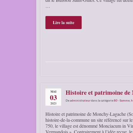
…
Lire la suite
Histoire et patrimoine d
MAI
03
De
administrateur
dans la catégorie
80 - Somme
,
h
2023
Histoire et patrimoine de Monchy-Lagache (S
histoire-de-la-commune un site référencé sur
750, le village est dénommé Monciacum in Vir
Vermandois ». Contrairement à l’idée reçue, le