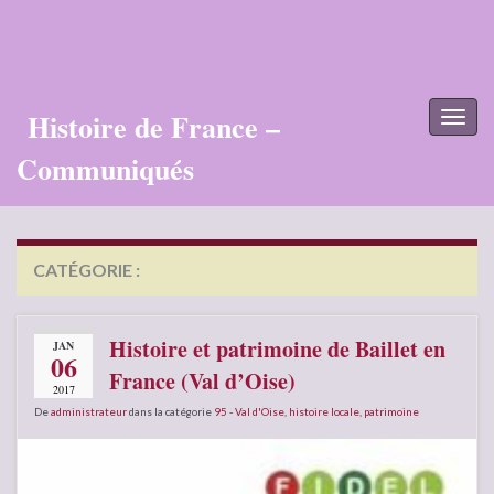
Histoire de France –
Toggl
naviga
Communiqués
CATÉGORIE :
95 – VAL D’OISE
Histoire et patrimoine de Baillet en
JAN
06
France (Val d’Oise)
2017
De
administrateur
dans la catégorie
95 - Val d'Oise
,
histoire locale
,
patrimoine