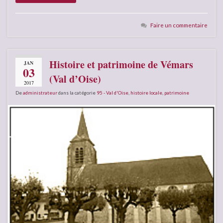
Faire un commentaire
Histoire et patrimoine de Vémars
JAN
03
(Val d’Oise)
2017
De
administrateur
dans la catégorie
95 - Val d'Oise
,
histoire locale
,
patrimoine