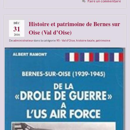
Faire un commentaire
Histoire et patrimoine de Bernes sur
DÉC
31
Oise (Val d’Oise)
2016
De
administrateur
dans la catégorie
95 - Val d'Oise
,
histoire locale
,
patrimoine