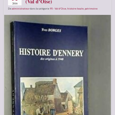
(Val d’Oise)
2016
De
administrateur
dans la catégorie
95 - Val d'Oise
,
histoire locale
,
patrimoine