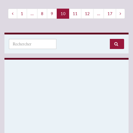
1
…
8
9
10
11
12
…
17
Search for: