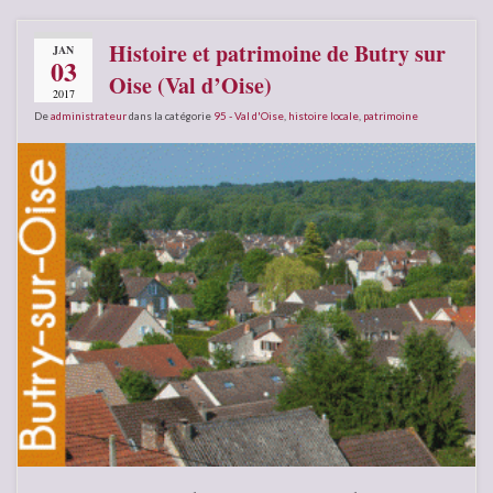
Histoire et patrimoine de Butry sur
JAN
03
Oise (Val d’Oise)
2017
De
administrateur
dans la catégorie
95 - Val d'Oise
,
histoire locale
,
patrimoine