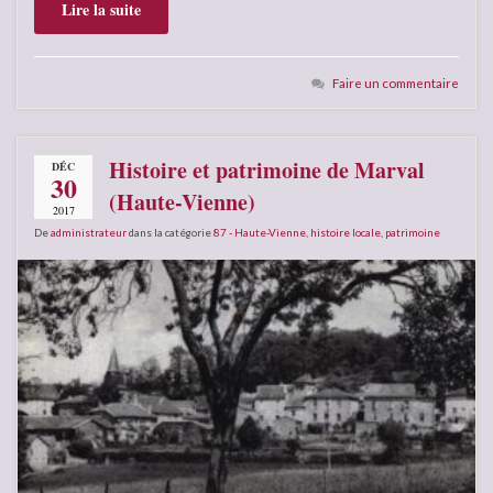
Lire la suite
Faire un commentaire
Histoire et patrimoine de Marval
DÉC
30
(Haute-Vienne)
2017
De
administrateur
dans la catégorie
87 - Haute-Vienne
,
histoire locale
,
patrimoine