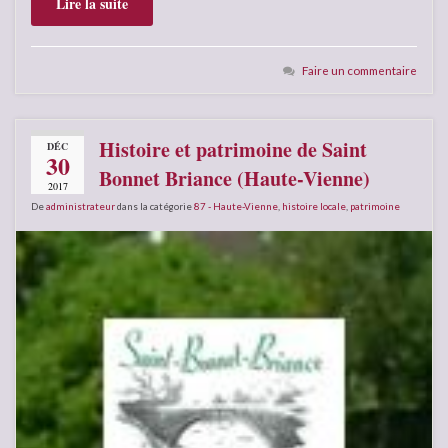
Lire la suite
Faire un commentaire
Histoire et patrimoine de Saint
DÉC
30
Bonnet Briance (Haute-Vienne)
2017
De
administrateur
dans la catégorie
87 - Haute-Vienne
,
histoire locale
,
patrimoine