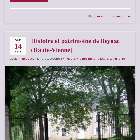
Faire un commentaire
Histoire et patrimoine de Beynac
SEP
14
(Haute-Vienne)
2017
De
administrateur
dans la catégorie
87 - Haute-Vienne
,
histoire locale
,
patrimoine