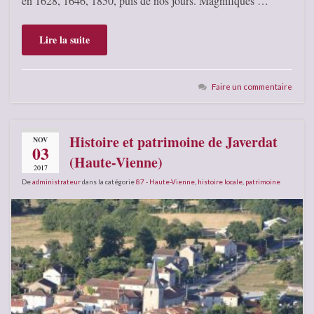
en 1628, 1646, 1850, puis de nos jours. Magnifiques …
Lire la suite
Faire un commentaire
Histoire et patrimoine de Javerdat
NOV
03
(Haute-Vienne)
2017
De
administrateur
dans la catégorie
87 - Haute-Vienne
,
histoire locale
,
patrimoine