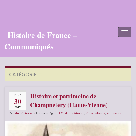
Histoire de France –
Toggl
naviga
Communiqués
CATÉGORIE :
87 – HAUTE-VIENNE
Histoire et patrimoine de
DÉC
30
Champnetery (Haute-Vienne)
2017
De
administrateur
dans la catégorie
87 - Haute-Vienne
,
histoire locale
,
patrimoine