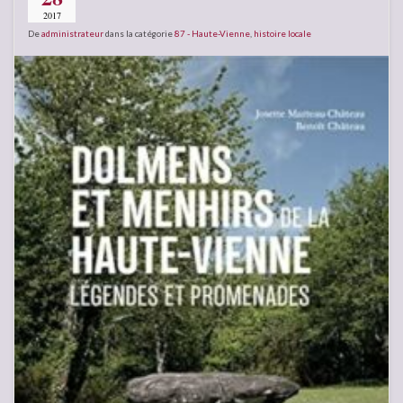
2017
De
administrateur
dans la catégorie
87 - Haute-Vienne
,
histoire locale