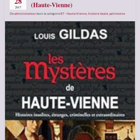
28
(Haute-Vienne)
2017
De
administrateur
dans la catégorie
87 - Haute-Vienne
,
histoire locale
,
patrimoine