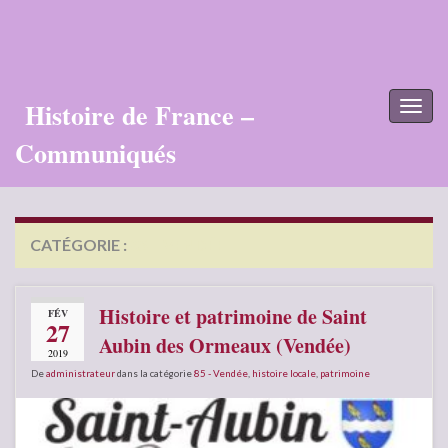
Histoire de France –
Toggl
naviga
Communiqués
CATÉGORIE :
85 – VENDÉE
Histoire et patrimoine de Saint
FÉV
27
Aubin des Ormeaux (Vendée)
2019
De
administrateur
dans la catégorie
85 - Vendée
,
histoire locale
,
patrimoine