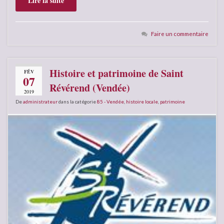
Lire la suite
Faire un commentaire
Histoire et patrimoine de Saint
FÉV
07
Révérend (Vendée)
2019
De
administrateur
dans la catégorie
85 - Vendée
,
histoire locale
,
patrimoine