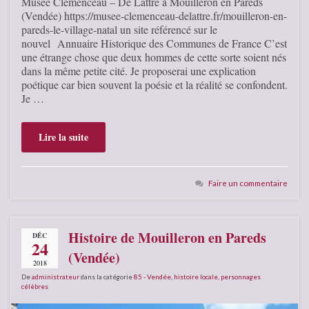
Musée Clémenceau – De Lattre à Mouilleron en Pareds
(Vendée) https://musee-clemenceau-delattre.fr/mouilleron-en-
pareds-le-village-natal un site référencé sur le
nouvel Annuaire Historique des Communes de France C’est
une étrange chose que deux hommes de cette sorte soient nés
dans la même petite cité. Je proposerai une explication
poétique car bien souvent la poésie et la réalité se confondent.
Je …
Lire la suite
Faire un commentaire
Histoire de Mouilleron en Pareds
DÉC
24
(Vendée)
2018
De
administrateur
dans la catégorie
85 - Vendée
,
histoire locale
,
personnages
célèbres