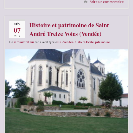
Faire un commentaire
Histoire et patrimoine de Saint
FÉV
07
André Treize Voies (Vendée)
2019
De
administrateur
dans la catégorie
85 - Vendée
,
histoire locale
,
patrimoine