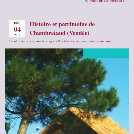
Faire un commentaire
Histoire et patrimoine de
DÉC
04
Chambretaud (Vendée)
2018
De
administrateur
dans la catégorie
85 - Vendée
,
histoire locale
,
patrimoine