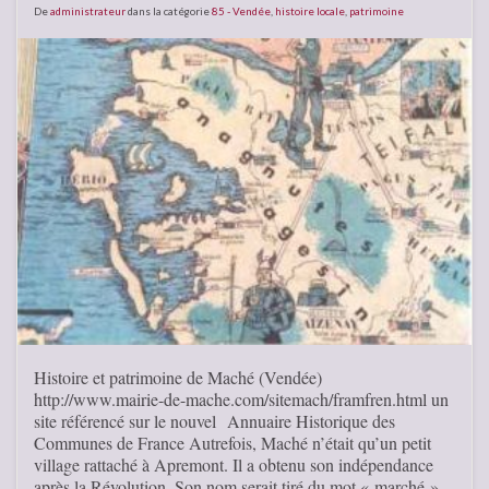
De
administrateur
dans la catégorie
85 - Vendée
,
histoire locale
,
patrimoine
Histoire et patrimoine de Maché (Vendée)
http://www.mairie-de-mache.com/sitemach/framfren.html un
site référencé sur le nouvel Annuaire Historique des
Communes de France Autrefois, Maché n’était qu’un petit
village rattaché à Apremont. Il a obtenu son indépendance
après la Révolution. Son nom serait tiré du mot « marché »,