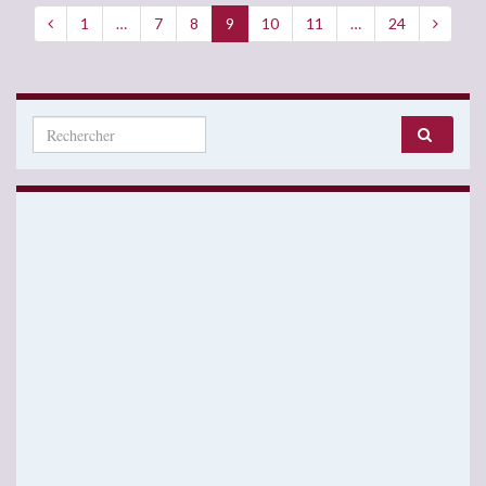
1
…
7
8
9
10
11
…
24
Search for: