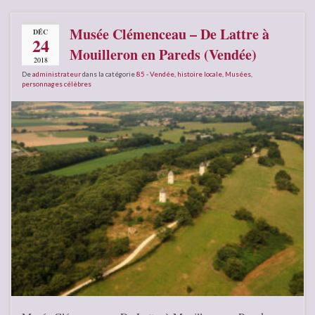
Musée Clémenceau – De Lattre à
DÉC
24
Mouilleron en Pareds (Vendée)
2018
De
administrateur
dans la catégorie
85 - Vendée
,
histoire locale
,
Musées
,
personnages célèbres