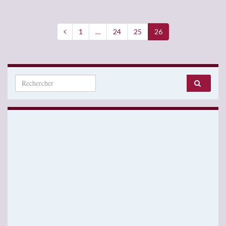
1
…
24
25
26
Search for: