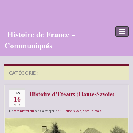
Histoire de France –
Toggl
naviga
Communiqués
CATÉGORIE :
74 – HAUTE-SAVOIE
Histoire d’Eteaux (Haute-Savoie)
JAN
16
2014
De
administrateur
dans la catégorie
74 - Haute-Savoie
,
histoire locale