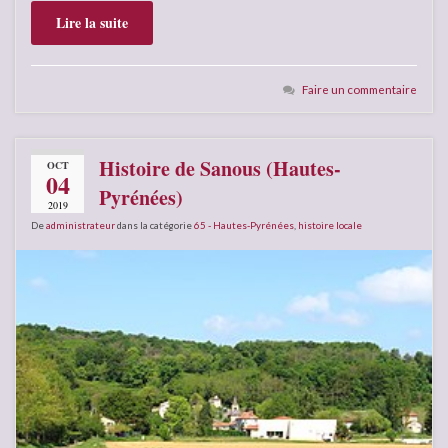
Lire la suite
Faire un commentaire
Histoire de Sanous (Hautes-
OCT
04
Pyrénées)
2019
De
administrateur
dans la catégorie
65 - Hautes-Pyrénées
,
histoire locale