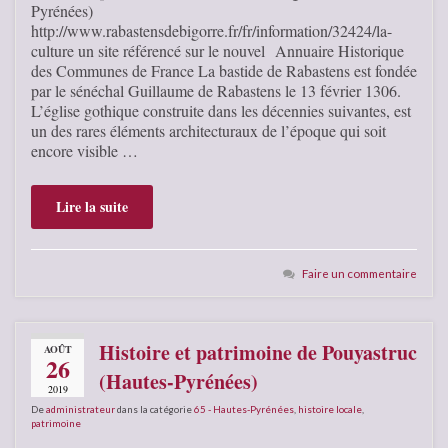
Pyrénées)
http://www.rabastensdebigorre.fr/fr/information/32424/la-
culture un site référencé sur le nouvel Annuaire Historique
des Communes de France La bastide de Rabastens est fondée
par le sénéchal Guillaume de Rabastens le 13 février 1306.
L’église gothique construite dans les décennies suivantes, est
un des rares éléments architecturaux de l’époque qui soit
encore visible …
Lire la suite
Faire un commentaire
Histoire et patrimoine de Pouyastruc
AOÛT
26
(Hautes-Pyrénées)
2019
De
administrateur
dans la catégorie
65 - Hautes-Pyrénées
,
histoire locale
,
patrimoine