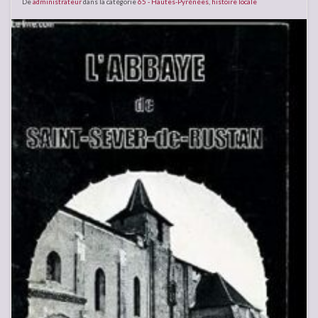
De
administrateur
dans la catégorie
65 - Hautes-Pyrénées
,
histoire locale