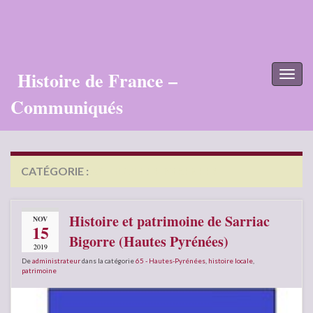
Histoire de France –
Toggl
naviga
Communiqués
CATÉGORIE :
65 – HAUTES-PYRÉNÉES
Histoire et patrimoine de Sarriac
NOV
15
Bigorre (Hautes Pyrénées)
2019
De
administrateur
dans la catégorie
65 - Hautes-Pyrénées
,
histoire locale
,
patrimoine