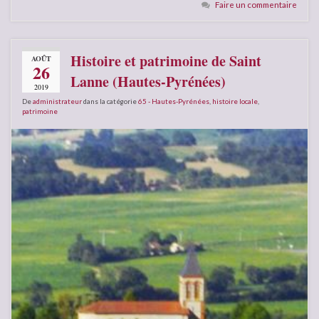
Faire un commentaire
Histoire et patrimoine de Saint
AOÛT
26
Lanne (Hautes-Pyrénées)
2019
De
administrateur
dans la catégorie
65 - Hautes-Pyrénées
,
histoire locale
,
patrimoine