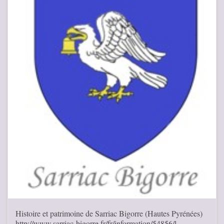
Histoire et patrimoine de Sarriac Bigorre (Hautes Pyrénées)
http://www.sarriac-bigorre.fr/fr/information/54856/l-