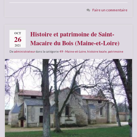
Faire un commentaire
Histoire et patrimoine de Saint-
OCT
26
Macaire du Bois (Maine-et-Loire)
2021
De
administrateur
dans la catégorie
49 - Maine-et-Loire
,
histoire locale
,
patrimoine