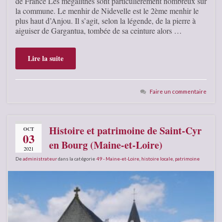
de France Les mégalithes sont particulièrement nombreux sur
la commune. Le menhir de Nidevelle est le 2ème menhir le
plus haut d’Anjou. Il s’agit, selon la légende, de la pierre à
aiguiser de Gargantua, tombée de sa ceinture alors …
Lire la suite
Faire un commentaire
Histoire et patrimoine de Saint-Cyr
OCT
03
en Bourg (Maine-et-Loire)
2021
De
administrateur
dans la catégorie
49 - Maine-et-Loire
,
histoire locale
,
patrimoine