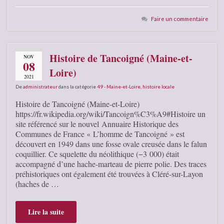
Faire un commentaire
Histoire de Tancoigné (Maine-et-
NOV
08
Loire)
2021
De
administrateur
dans la catégorie
49 - Maine-et-Loire
,
histoire locale
Histoire de Tancoigné (Maine-et-Loire)
https://fr.wikipedia.org/wiki/Tancoign%C3%A9#Histoire un
site référencé sur le nouvel Annuaire Historique des
Communes de France « L’homme de Tancoigné » est
découvert en 1949 dans une fosse ovale creusée dans le falun
coquillier. Ce squelette du néolithique (−3 000) était
accompagné d’une hache-marteau de pierre polie. Des traces
préhistoriques ont également été trouvées à Cléré-sur-Layon
(haches de …
Lire la suite