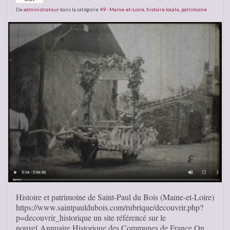
De
administrateur
dans la catégorie
49 - Maine-et-Loire
,
histoire locale
,
patrimoine
Histoire et patrimoine de Saint-Paul du Bois (Maine-et-Loire)
https://www.saintpauldubois.com/rubrique/decouvrir.php?
p=decouvrir_historique un site référencé sur le
nouvel Annuaire Historique des Communes de France On