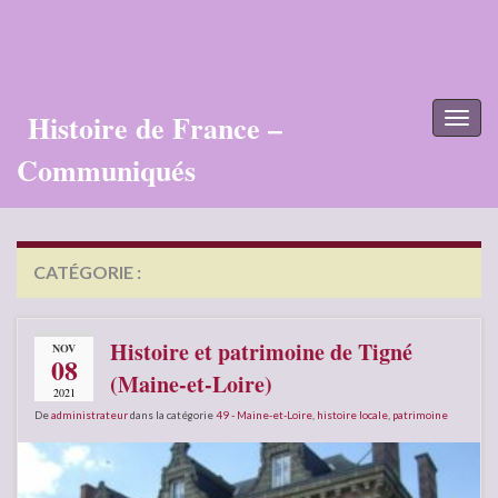
Histoire de France –
Toggl
naviga
Communiqués
CATÉGORIE :
49 – MAINE-ET-LOIRE
Histoire et patrimoine de Tigné
NOV
08
(Maine-et-Loire)
2021
De
administrateur
dans la catégorie
49 - Maine-et-Loire
,
histoire locale
,
patrimoine