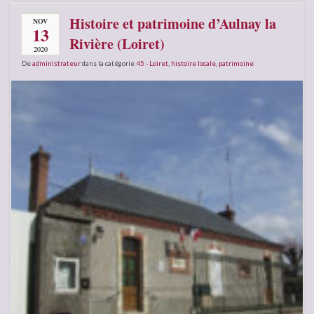
Histoire et patrimoine d’Aulnay la
NOV
13
Rivière (Loiret)
2020
De
administrateur
dans la catégorie
45 - Loiret
,
histoire locale
,
patrimoine