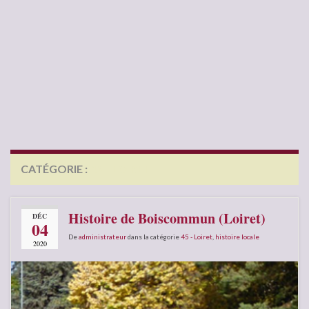
CATÉGORIE :
45 – LOIRET
Histoire de Boiscommun (Loiret)
DÉC
04
De
administrateur
dans la catégorie
45 - Loiret
,
histoire locale
2020