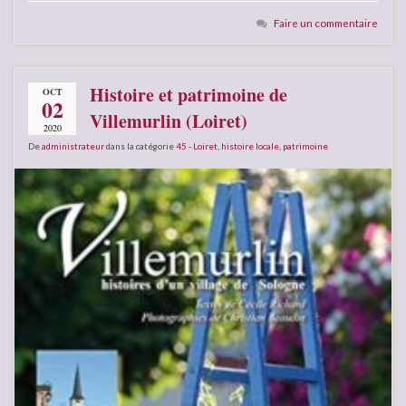
Faire un commentaire
Histoire et patrimoine de
OCT
02
Villemurlin (Loiret)
2020
De
administrateur
dans la catégorie
45 - Loiret
,
histoire locale
,
patrimoine