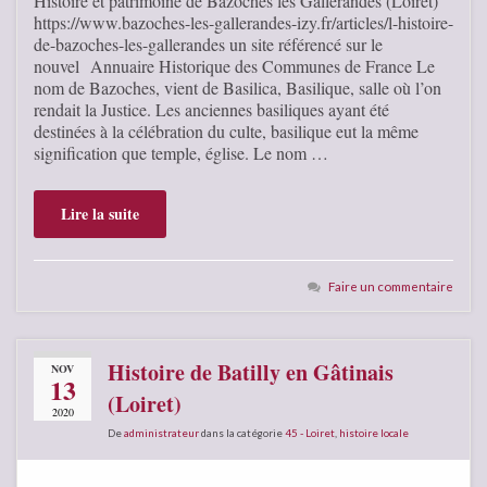
Histoire et patrimoine de Bazoches les Gallerandes (Loiret)
https://www.bazoches-les-gallerandes-izy.fr/articles/l-histoire-
de-bazoches-les-gallerandes un site référencé sur le
nouvel Annuaire Historique des Communes de France Le
nom de Bazoches, vient de Basilica, Basilique, salle où l’on
rendait la Justice. Les anciennes basiliques ayant été
destinées à la célébration du culte, basilique eut la même
signification que temple, église. Le nom …
Lire la suite
Faire un commentaire
Histoire de Batilly en Gâtinais
NOV
13
(Loiret)
2020
De
administrateur
dans la catégorie
45 - Loiret
,
histoire locale