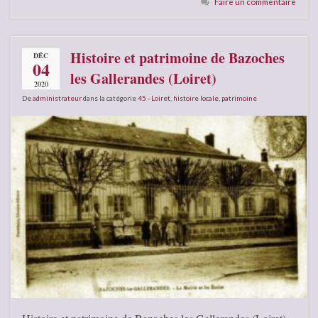
Faire un commentaire
Histoire et patrimoine de Bazoches
DÉC
04
les Gallerandes (Loiret)
2020
De
administrateur
dans la catégorie
45 - Loiret
,
histoire locale
,
patrimoine