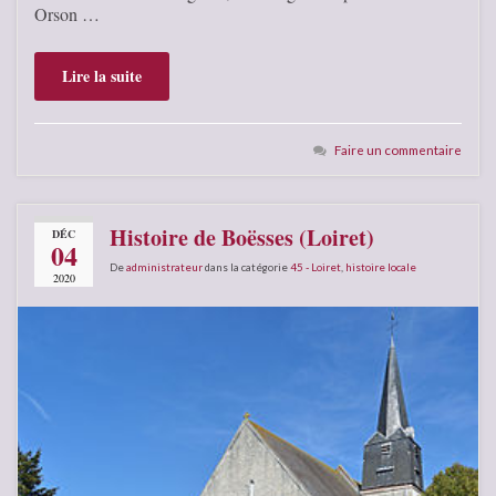
Orson …
Lire la suite
Faire un commentaire
Histoire de Boësses (Loiret)
DÉC
04
De
administrateur
dans la catégorie
45 - Loiret
,
histoire locale
2020