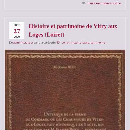
Faire un commentaire
Histoire et patrimoine de Vitry aux
OCT
27
Loges (Loiret)
2020
De
administrateur
dans la catégorie
45 - Loiret
,
histoire locale
,
patrimoine