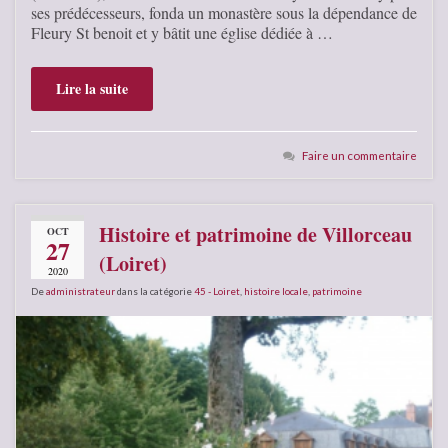
ses prédécesseurs, fonda un monastère sous la dépendance de
Fleury St benoit et y bâtit une église dédiée à …
Lire la suite
Faire un commentaire
Histoire et patrimoine de Villorceau
OCT
27
(Loiret)
2020
De
administrateur
dans la catégorie
45 - Loiret
,
histoire locale
,
patrimoine