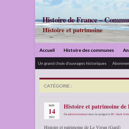
Histoire de France – Commu
Histoire et patrimoine
Accueil
Histoire des communes
An
Un grand choix d’ouvrages historiques
Abonnem
CATÉGORIE :
30 – GARD
Histoire et patrimoine de
NOV
14
De
administrateur
dans la catégorie
30 - Gard
,
hist
2021
Histoire et patrimoine de Le Vigan (Gard)