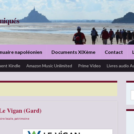
niqués
nuaire napoléonien
Documents XIXème
Contact
ent Kindle
Amazon Music Unlimited
Prime Video
Livres audio A
Se
 Le Vigan (Gard)
oire locale
,
patrimoine