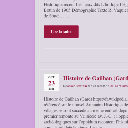
Historique récent Les lieux-dits L’horloge L’ég
Bottin de 1905 Démographie Texte R. Vaquier
de Souci… …
Lire la suite
Histoire de Gailhan (Gard
OCT
23
De
administrateur
dans la catégorie
30 - Gard
,
hist
2021
Histoire de Gailhan (Gard) https://fr.wikipedia
référencé sur le nouvel Annuaire Historique 
villages se sont succédé au même endroit depui
premier remonte au Ve siècle av. J.-C. : l’opp
archéologiques sur l’oppidum racontent l’hist
connaissait déjà la vigne. Le site …