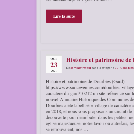
Lire la suite
Histoire et patrimoine de
OCT
23
De
administrateur
dans la catégorie
30 - Gard
,
hist
2021
Histoire et patrimoine de Dourbies (Gard)
https://www.sudcevennes.com/dourbies-village
caractere-du-gard/10212 un site référencé sur l
nouvel Annuaire Historique des Communes de
Dourbies a été labellisé « village de caractère
en 2018, et nous vous proposons un circuit de
découverte pour déambuler dans les petites rue
église majestueuse, notre lavoir où autrefois, l
se retrouvaient, nos …