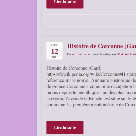
Lire la suite
Histoire de Corconne (Ga
OCT
12
De
administrateur
dans la catégorie
30 - Gard
,
hist
2021
Histoire de Corconne (Gard)
https://fr.wikipedia.org/wiki/Corconne#Histoire
référencé sur le nouvel Annuaire Historique
de France Corconne a connu une occupation 
moins depuis le néolithique : un des plus impor
la région, l’aven de la Boucle, est situé sur le te
commune La première mention écrite de Corco
…
Lire la suite