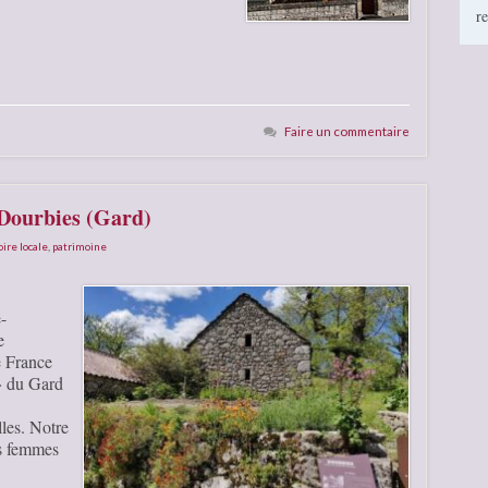
r
Faire un commentaire
 Dourbies (Gard)
oire locale
,
patrimoine
-
e
 France
 » du Gard
lles. Notre
es femmes