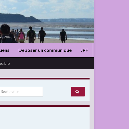
Liens
Déposer un communiqué
JPF
udible
arch for: