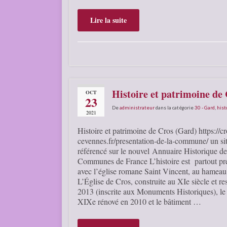
Lire la suite
Histoire et patrimoine de
OCT
23
De
administrateur
dans la catégorie
30 - Gard
,
hist
2021
Histoire et patrimoine de Cros (Gard) https://cr
cevennes.fr/presentation-de-la-commune/ un si
référencé sur le nouvel Annuaire Historique de
Communes de France L’histoire est partout pr
avec l’église romane Saint ­Vincent, au hameau
L’Église de Cros, construite au XIe siècle et re
2013 (inscrite aux Monuments Historiques), le
XIXe rénové en 2010 et le bâtiment …