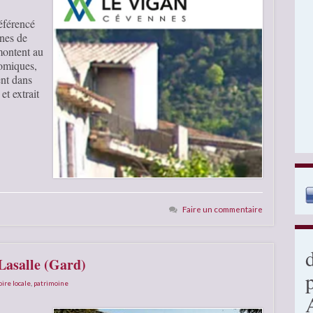
référencé
nes de
montent au
comiques,
ent dans
t extrait
Faire un commentaire
 Lasalle (Gard)
oire locale
,
patrimoine