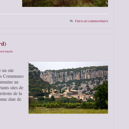
Faire un commentaire
rd)
oire locale
 un site
 des Communes
humaine au
tants sites de
rritoire de la
nne date de