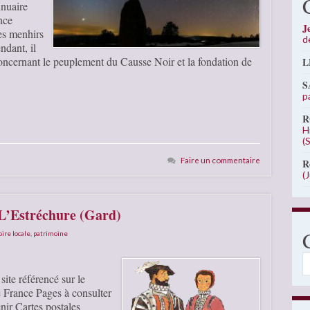
nnuaire
nce
J
es menhirs
d
ndant, il
concernant le peuplement du Causse Noir et la fondation de
L
S
p
R
H
(
Faire un commentaire
R
(
 L’Estréchure (Gard)
oire locale
,
patrimoine
C
site référencé sur le
France Pages à consulter
nir Cartes postales