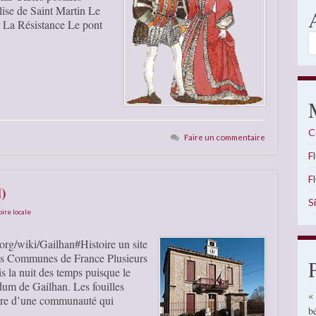
lise de Saint Martin Le
 La Résistance Le pont
A
C
Faire un commentaire
F
F
)
S
oire locale
.org/wiki/Gailhan#Histoire un site
des Communes de France Plusieurs
s la nuit des temps puisque le
idum de Gailhan. Les fouilles
«
oire d’une communauté qui
b