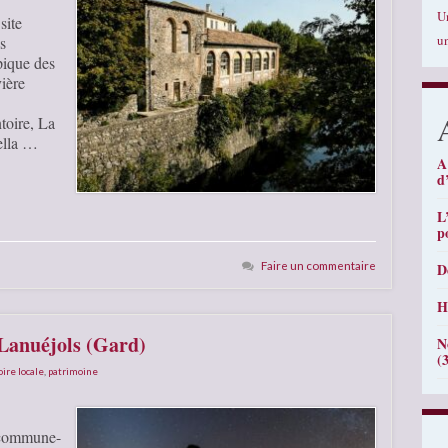
U
site
u
s
pique des
vière
toire, La
ella …
A
d
L
p
Faire un commentaire
D
H
 Lanuéjols (Gard)
N
(
oire locale
,
patrimoine
a-commune-