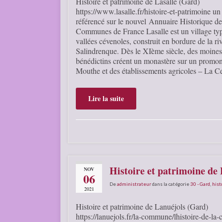
Histoire et patrimoine de Lasalle (Gard)
https://www.lasalle.fr/histoire-et-patrimoine un 
référencé sur le nouvel Annuaire Historique de
Communes de France Lasalle est un village ty
vallées cévenoles, construit en bordure de la ri
Salindrenque. Dès le XIème siècle, des moines
bénédictins créent un monastère sur un promon
Mouthe et des établissements agricoles – La C
Lire la suite
Histoire et patrimoine de
NOV
06
De
administrateur
dans la catégorie
30 - Gard
,
hist
2021
Histoire et patrimoine de Lanuéjols (Gard)
https://lanuejols.fr/la-commune/lhistoire-de-l