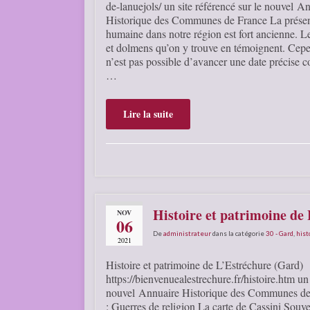
de-lanuejols/ un site référencé sur le nouvel A
Historique des Communes de France La prése
humaine dans notre région est fort ancienne. L
et dolmens qu’on y trouve en témoignent. Cepe
n’est pas possible d’avancer une date précise 
…
Lire la suite
Histoire et patrimoine de
NOV
06
De
administrateur
dans la catégorie
30 - Gard
,
hist
2021
Histoire et patrimoine de L’Estréchure (Gard)
https://bienvenuealestrechure.fr/histoire.htm un 
nouvel Annuaire Historique des Communes de 
: Guerres de religion La carte de Cassini Souve