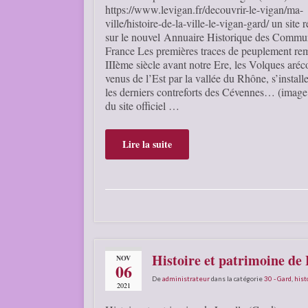
https://www.levigan.fr/decouvrir-le-vigan/ma-
ville/histoire-de-la-ville-le-vigan-gard/ un site 
sur le nouvel Annuaire Historique des Commu
France Les premières traces de peuplement re
IIIème siècle avant notre Ere, les Volques aré
venus de l’Est par la vallée du Rhône, s’install
les derniers contreforts des Cévennes… (image e
du site officiel …
Lire la suite
Histoire et patrimoine de
NOV
06
De
administrateur
dans la catégorie
30 - Gard
,
hist
2021