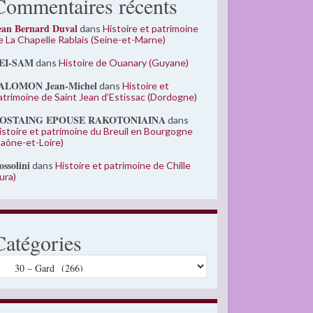
Commentaires récents
ean Bernard Duval
dans
Histoire et patrimoine
e La Chapelle Rablais (Seine-et-Marne)
EI-SAM
dans
Histoire de Ouanary (Guyane)
ALOMON Jean-Michel
dans
Histoire et
atrimoine de Saint Jean d’Estissac (Dordogne)
OSTAING EPOUSE RAKOTONIAINA
dans
istoire et patrimoine du Breuil en Bourgogne
Saône-et-Loire)
ossolini
dans
Histoire et patrimoine de Chille
Jura)
Catégories
atégories