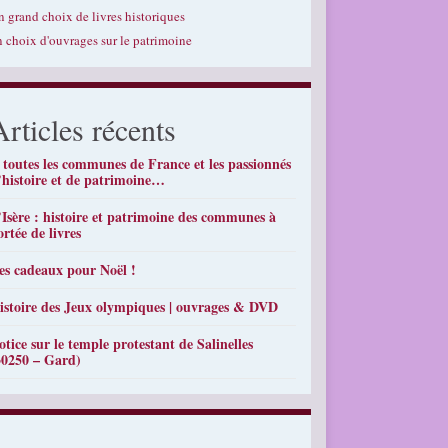
n grand choix de livres historiques
n choix d'ouvrages sur le patrimoine
Articles récents
 toutes les communes de France et les passionnés
’histoire et de patrimoine…
’Isère : histoire et patrimoine des communes à
ortée de livres
es cadeaux pour Noël !
istoire des Jeux olympiques | ouvrages & DVD
otice sur le temple protestant de Salinelles
30250 – Gard)