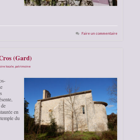
Faire un commentaire
 Cros (Gard)
oire locale
,
patrimoine
os-
te
s
ésente,
 de
staurée en
 temple du