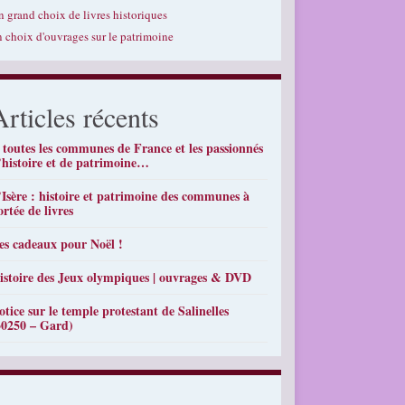
n grand choix de livres historiques
n choix d'ouvrages sur le patrimoine
Articles récents
 toutes les communes de France et les passionnés
’histoire et de patrimoine…
’Isère : histoire et patrimoine des communes à
ortée de livres
es cadeaux pour Noël !
istoire des Jeux olympiques | ouvrages & DVD
otice sur le temple protestant de Salinelles
30250 – Gard)