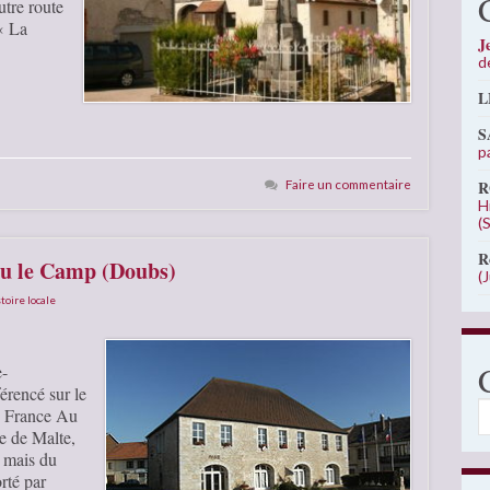
tre route
 « La
J
d
L
S
p
Faire un commentaire
R
H
(
R
ieu le Camp (Doubs)
(
toire locale
e-
rencé sur le
C
e France Au
e de Malte,
e mais du
rté par