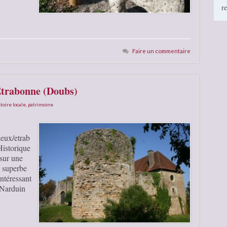
r
Faire un commentaire
Etrabonne (Doubs)
toire locale
,
patrimoine
eux/etrab
Historique
sur une
n superbe
ntéressant
. Narduin