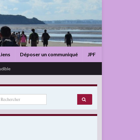
Liens
Déposer un communiqué
JPF
udible
arch for: