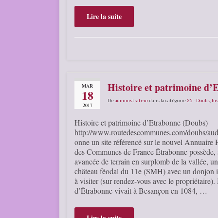
Lire la suite
Histoire et patrimoine d’
MAR
18
De
administrateur
dans la catégorie
25 - Doubs
,
his
2017
Histoire et patrimoine d’Etrabonne (Doubs)
http://www.routedescommunes.com/doubs/aud
onne un site référencé sur le nouvel Annuaire 
des Communes de France Étrabonne possède, 
avancée de terrain en surplomb de la vallée, u
château féodal du 11e (SMH) avec un donjon i
à visiter (sur rendez-vous avec le propriétaire)
d’Étrabonne vivait à Besançon en 1084, …
Lire la suite