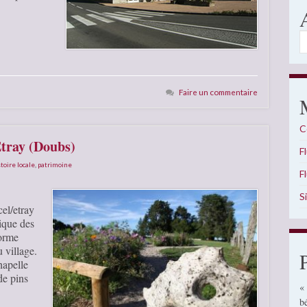
A
Faire un commentaire
C
Etray (Doubs)
F
toire locale
,
patrimoine
F
S
el/etray
ique des
orme
 village.
hapelle
de pins
«
b