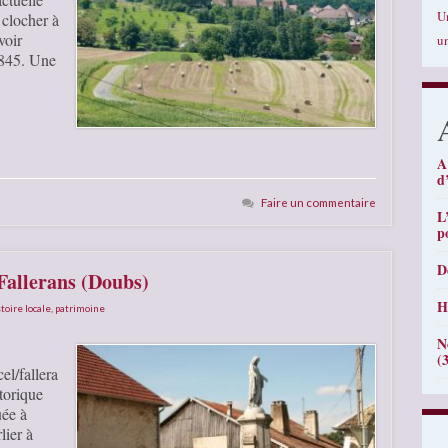
U
 clocher à
voir
u
1845. Une
A
d
Faire un commentaire
L
p
D
 Fallerans (Doubs)
H
toire locale
,
patrimoine
N
(
l/fallera
torique
ée à
lier à