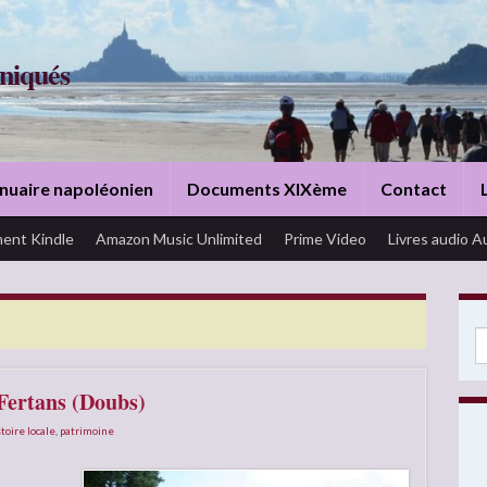
niqués
nuaire napoléonien
Documents XIXème
Contact
ent Kindle
Amazon Music Unlimited
Prime Video
Livres audio A
Se
 Fertans (Doubs)
toire locale
,
patrimoine