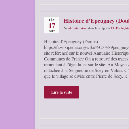
Histoire d’Epeugney (Dou
FÉV
17
De
administrateur
dans la catégorie
25 - Doubs
,
his
2017
Histoire d’Epeugney (Doubs)
https://fr.wikipedia.org/wiki/%C3%89peugney
site référencé sur le nouvel Annuaire Historiqu
Communes de France On a retrouvé des trace
remontant à l’âge du fer sur le site. Au Moyen 
rattachée à la Seigneurie de Scey-en-Valois. C
que le village se divise entre Pierre de Scey, l
Lire la suite