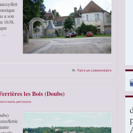
ncey/fert
storique
s a son
 en 1638,
oque
is …
Faire un commentaire
Ferrières les Bois (Doubs)
toire locale
,
patrimoine
oubs)
ux/ferrie
uaire
ctuelle