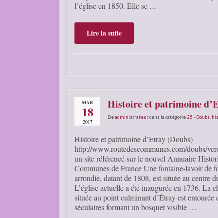
l’église en 1850. Elle se …
Lire la suite
Histoire et patrimoine d’
MAR
18
De
administrateur
dans la catégorie
25 - Doubs
,
his
2017
Histoire et patrimoine d’Etray (Doubs)
http://www.routedescommunes.com/doubs/verc
un site référencé sur le nouvel Annuaire Histor
Communes de France Une fontaine-lavoir de f
arrondie, datant de 1808, est située au centre du
L’église actuelle a été inaugurée en 1736. La c
située au point culminant d’Étray est entourée 
séculaires formant un bosquet visible …