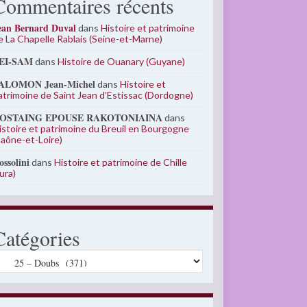
Commentaires récents
ean Bernard Duval
dans
Histoire et patrimoine
e La Chapelle Rablais (Seine-et-Marne)
EI-SAM
dans
Histoire de Ouanary (Guyane)
ALOMON Jean-Michel
dans
Histoire et
atrimoine de Saint Jean d’Estissac (Dordogne)
OSTAING EPOUSE RAKOTONIAINA
dans
istoire et patrimoine du Breuil en Bourgogne
Saône-et-Loire)
ossolini
dans
Histoire et patrimoine de Chille
Jura)
Catégories
atégories