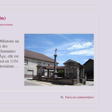
bs)
toire locale
#Histoire un
e des
s humaines
Âge, elle est
’est en 1154
e troisième …
Faire un commentaire