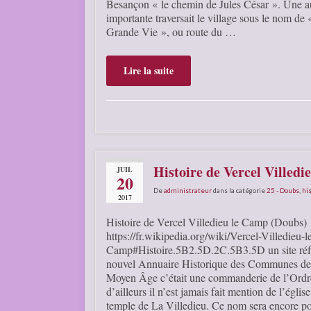
Besançon « le chemin de Jules César ». Une au
importante traversait le village sous le nom de
Grande Vie », ou route du …
Lire la suite
Histoire de Vercel Villed
JUIL
20
De
administrateur
dans la catégorie
25 - Doubs
,
his
2017
Histoire de Vercel Villedieu le Camp (Doubs)
https://fr.wikipedia.org/wiki/Vercel-Villedieu-l
Camp#Histoire.5B2.5D.2C.5B3.5D un site réfé
nouvel Annuaire Historique des Communes d
Moyen Âge c’était une commanderie de l’Ordr
d’ailleurs il n’est jamais fait mention de l’églis
temple de La Villedieu. Ce nom sera encore po