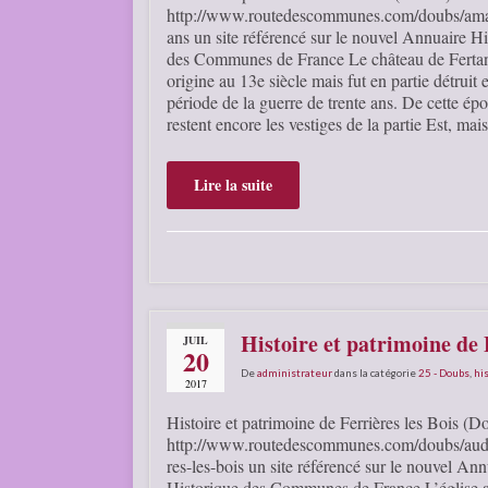
http://www.routedescommunes.com/doubs/ama
ans un site référencé sur le nouvel Annuaire Hi
des Communes de France Le château de Fertan
origine au 13e siècle mais fut en partie détruit
période de la guerre de trente ans. De cette ép
restent encore les vestiges de la partie Est, ma
Lire la suite
Histoire et patrimoine de 
JUIL
20
De
administrateur
dans la catégorie
25 - Doubs
,
his
2017
Histoire et patrimoine de Ferrières les Bois (D
http://www.routedescommunes.com/doubs/aude
res-les-bois un site référencé sur le nouvel Ann
Historique des Communes de France L’église a