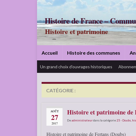
Histoire de France – Commu
Histoire et patrimoine
Accueil
Histoire des communes
An
Un grand choix d’ouvrages historiques
Abonnem
CATÉGORIE :
25 – DOUBS
Histoire et patrimoine de
AOÛT
27
De
administrateur
dans la catégorie
25 - Doubs
,
his
2017
Histoire et patrimoine de Fertans (Doubs)