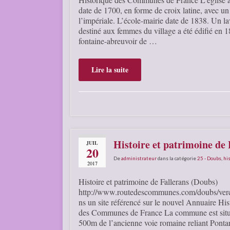
date de 1700, en forme de croix latine, avec un
l’impériale. L’école-mairie date de 1838. Un la
destiné aux femmes du village a été édifié en 
fontaine-abreuvoir de …
Lire la suite
Histoire et patrimoine de
JUIL
20
De
administrateur
dans la catégorie
25 - Doubs
,
his
2017
Histoire et patrimoine de Fallerans (Doubs)
http://www.routedescommunes.com/doubs/verce
ns un site référencé sur le nouvel Annuaire His
des Communes de France La commune est situ
500m de l’ancienne voie romaine reliant Pontar