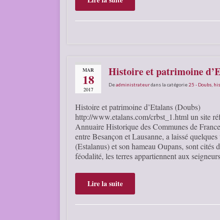
Histoire et patrimoine d’
MAR
18
De
administrateur
dans la catégorie
25 - Doubs
,
his
2017
Histoire et patrimoine d’Etalans (Doubs)
http://www.etalans.com/crbst_1.html un site ré
Annuaire Historique des Communes de France 
entre Besançon et Lausanne, a laissé quelques 
(Estalanus) et son hameau Oupans, sont cités 
féodalité, les terres appartiennent aux seigne
Lire la suite