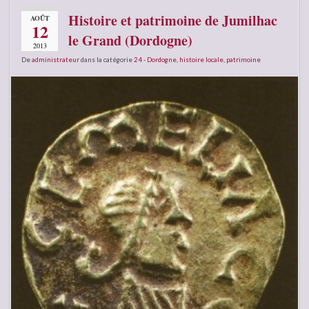
Histoire et patrimoine de Jumilhac
AOÛT
12
le Grand (Dordogne)
2013
De
administrateur
dans la catégorie
24 - Dordogne
,
histoire locale
,
patrimoine