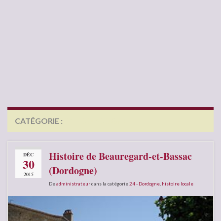
CATÉGORIE :
24 – DORDOGNE
Histoire de Beauregard-et-Bassac
DÉC
30
(Dordogne)
2015
De
administrateur
dans la catégorie
24 - Dordogne
,
histoire locale