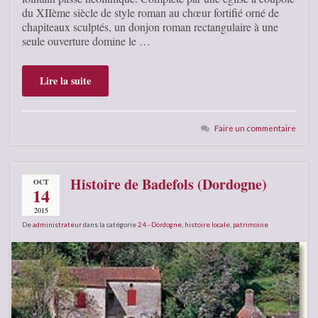
du XIIème siècle de style roman au chœur fortifié orné de
chapiteaux sculptés, un donjon roman rectangulaire à une
seule ouverture domine le …
Lire la suite
Faire un commentaire
Histoire de Badefols (Dordogne)
OCT
14
2015
De
administrateur
dans la catégorie
24 - Dordogne
,
histoire locale
,
patrimoine