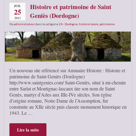
Histoire et patrimoine de Saint
JUIL
25
Geniès (Dordogne)
2013
De
administrateur
dans la catégorie
24 - Dordogne
,
histoire locale
,
patrimoine
Un nouveau site référencé sur Annuaire Histoire : Histoire et
patrimoine de Saint Geniès (Dordogne)
http://www.saintgenies.com/ Saint-Geniès, situé à mi-chemin
entre Sarlat et Montignac-lascaux tire son nom de Saint
Genès, martyr d’Arles aux IIIe-IVe siècles. Son église
d’origine romane, Notre Dame de l’Assomption, fut
construite au XIIe siècle puis classée monument historique en
1943. Le …
Lire la suite