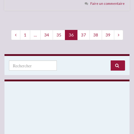
Faire un commentaire
1
…
34
35
36
37
38
39
Search for: