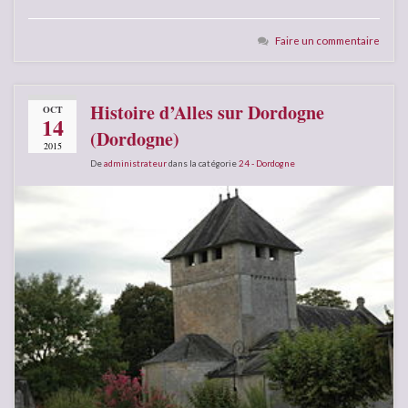
Faire un commentaire
Histoire d’Alles sur Dordogne
OCT
14
(Dordogne)
2015
De
administrateur
dans la catégorie
24 - Dordogne