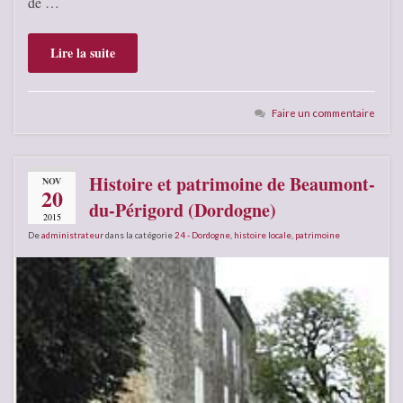
de …
Lire la suite
Faire un commentaire
Histoire et patrimoine de Beaumont-
NOV
20
du-Périgord (Dordogne)
2015
De
administrateur
dans la catégorie
24 - Dordogne
,
histoire locale
,
patrimoine