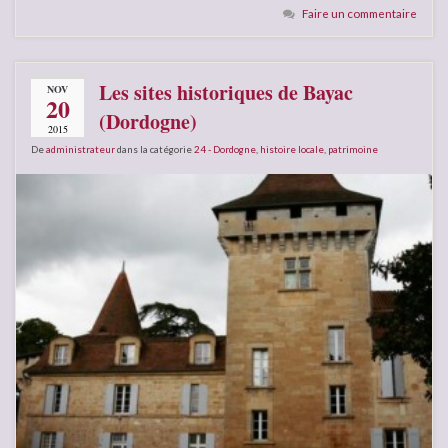
Faire un commentaire
Les sites historiques de Bayac
NOV
20
(Dordogne)
2015
De
administrateur
dans la catégorie
24 - Dordogne
,
histoire locale
,
patrimoine