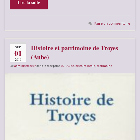
Lire la suite
Faire un commentaire
Histoire et patrimoine de Troyes
SEP
01
(Aube)
2019
De
administrateur
dans la catégorie
10 - Aube
,
histoire locale
,
patrimoine