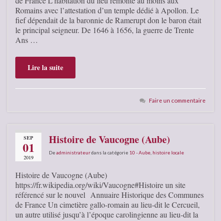
de France L’habitation du lieu remonte au moins aux
Romains avec l’attestation d’un temple dédié à Apollon. Le
fief dépendait de la baronnie de Ramerupt don le baron était
le principal seigneur. De 1646 à 1656, la guerre de Trente
Ans …
Lire la suite
Faire un commentaire
Histoire de Vaucogne (Aube)
SEP
01
De
administrateur
dans la catégorie
10 - Aube
,
histoire locale
2019
Histoire de Vaucogne (Aube)
https://fr.wikipedia.org/wiki/Vaucogne#Histoire un site
référencé sur le nouvel Annuaire Historique des Communes
de France Un cimetière gallo-romain au lieu-dit le Cercueil,
un autre utilisé jusqu’à l’époque carolingienne au lieu-dit la