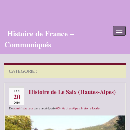
Histoire de France –
Toggl
naviga
Communiqués
CATÉGORIE :
05 – HAUTES ALPES
Histoire de Le Saix (Hautes-Alpes)
JAN
20
2016
De
administrateur
dans la catégorie
05 - Hautes Alpes
,
histoire locale