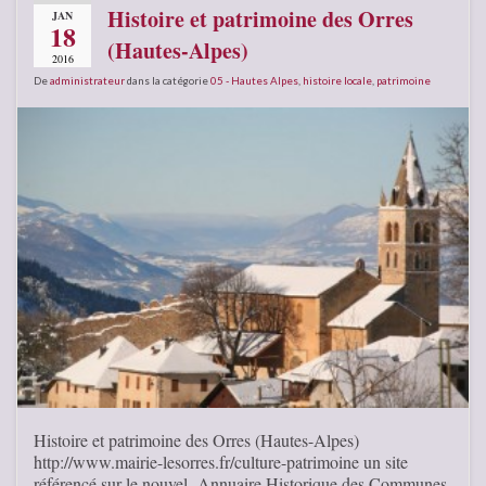
Histoire et patrimoine des Orres
JAN
18
(Hautes-Alpes)
2016
De
administrateur
dans la catégorie
05 - Hautes Alpes
,
histoire locale
,
patrimoine
Histoire et patrimoine des Orres (Hautes-Alpes)
http://www.mairie-lesorres.fr/culture-patrimoine un site
référencé sur le nouvel Annuaire Historique des Communes