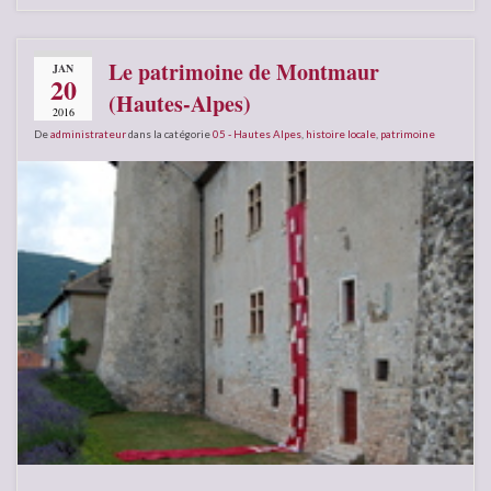
Le patrimoine de Montmaur
JAN
20
(Hautes-Alpes)
2016
De
administrateur
dans la catégorie
05 - Hautes Alpes
,
histoire locale
,
patrimoine