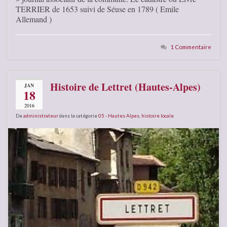
TERRIER de 1653 suivi de Séuse en 1789 ( Emile
Allemand )
1 Commentaire
Histoire de Lettret (Hautes-Alpes)
JAN
18
2016
De
administrateur
dans la catégorie
05 - Hautes Alpes
,
histoire locale