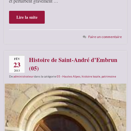
et perturbent gravement …
Lire la suite
Faire un commentaire
Histoire de Saint-André d’Embrun
FÉV
23
(05)
2013
De
administrateur
dans la catégorie
05 - Hautes Alpes
,
histoire locale
,
patrimoine