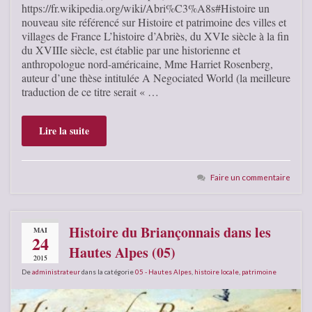
https://fr.wikipedia.org/wiki/Abri%C3%A8s#Histoire un
nouveau site référencé sur Histoire et patrimoine des villes et
villages de France L’histoire d’Abriès, du XVIe siècle à la fin
du XVIIIe siècle, est établie par une historienne et
anthropologue nord-américaine, Mme Harriet Rosenberg,
auteur d’une thèse intitulée A Negociated World (la meilleure
traduction de ce titre serait « …
Lire la suite
Faire un commentaire
Histoire du Briançonnais dans les
MAI
24
Hautes Alpes (05)
2015
De
administrateur
dans la catégorie
05 - Hautes Alpes
,
histoire locale
,
patrimoine