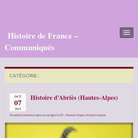
Histoire de France –
Toggl
naviga
Communiqués
CATÉGORIE :
05 – HAUTES ALPES
Histoire d’Abriès (Hautes-Alpes)
OCT
07
2015
De
administrateur
dans la catégorie
05 - Hautes Alpes
,
histoire locale