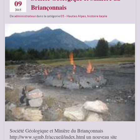
09
Briançonnais
2015
De
administrateur
dans la catégorie
05 - Hautes Alpes
,
histoire locale
Société Géologique et Minière du Briançonnais
http://www.sgmb.fr/accueil/index.html un nouveau site