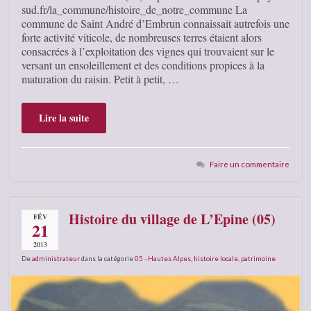
sud.fr/la_commune/histoire_de_notre_commune La
commune de Saint André d’Embrun connaissait autrefois une
forte activité viticole, de nombreuses terres étaient alors
consacrées à l’exploitation des vignes qui trouvaient sur le
versant un ensoleillement et des conditions propices à la
maturation du raisin. Petit à petit, …
Lire la suite
Faire un commentaire
Histoire du village de L’Epine (05)
FÉV
21
2013
De
administrateur
dans la catégorie
05 - Hautes Alpes
,
histoire locale
,
patrimoine