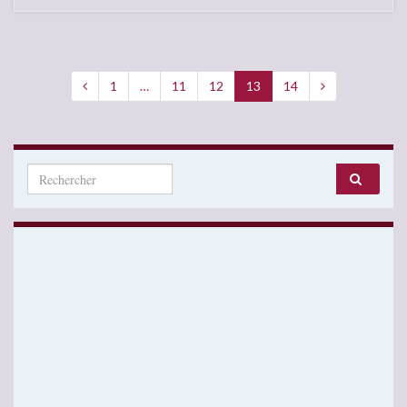
1
…
11
12
13
14
Search for: