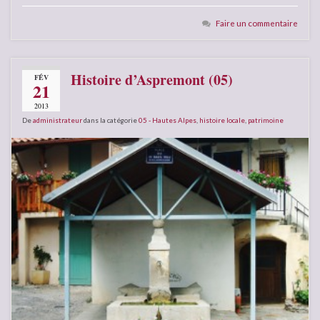
Faire un commentaire
Histoire d’Aspremont (05)
FÉV
21
2013
De
administrateur
dans la catégorie
05 - Hautes Alpes
,
histoire locale
,
patrimoine