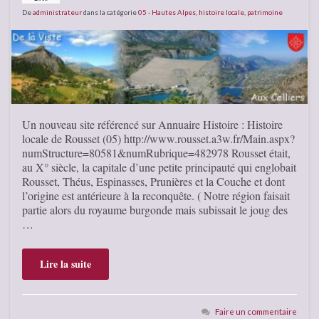
De
administrateur
dans la catégorie
05 - Hautes Alpes
,
histoire locale
,
patrimoine
Un nouveau site référencé sur Annuaire Histoire : Histoire
locale de Rousset (05) http://www.rousset.a3w.fr/Main.aspx?
numStructure=80581&numRubrique=482978 Rousset était,
au X° siècle, la capitale d’une petite principauté qui englobait
Rousset, Théus, Espinasses, Prunières et la Couche et dont
l’origine est antérieure à la reconquête. ( Notre région faisait
partie alors du royaume burgonde mais subissait le joug des
…
Lire la suite
Faire un commentaire