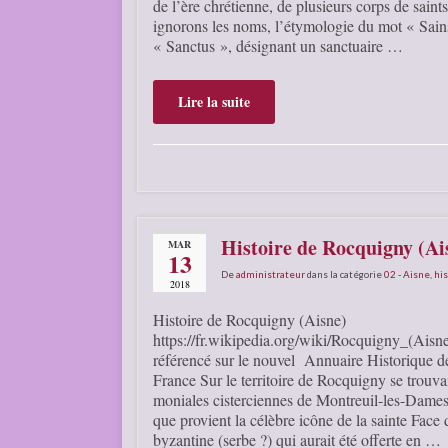
de l’ère chrétienne, de plusieurs corps de saint
ignorons les noms, l’étymologie du mot « Sains
« Sanctus », désignant un sanctuaire …
Lire la suite
Histoire de Rocquigny (Ai
MAR
13
De
administrateur
dans la catégorie
02 - Aisne
,
his
2018
Histoire de Rocquigny (Aisne)
https://fr.wikipedia.org/wiki/Rocquigny_(Aisne
référencé sur le nouvel Annuaire Historique
France Sur le territoire de Rocquigny se trouva
moniales cisterciennes de Montreuil-les-Dames
que provient la célèbre icône de la sainte Face
byzantine (serbe ?) qui aurait été offerte en …