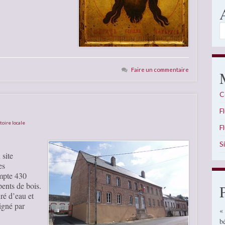
A
Faire un commentaire
C
F
toire locale
F
S
 site
es
mpte 430
pents de bois.
ré d’eau et
igné par
«
b