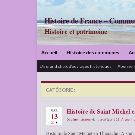
Histoire de France – Commu
Histoire et patrimoine
Accueil
Histoire des communes
An
Un grand choix d’ouvrages historiques
Abonnem
CATÉGORIE :
02 – AISNE
Histoire de Saint Michel 
MAR
13
De
administrateur
dans la catégorie
02 - Aisne
,
his
2018
Histoire de Saint Michel en Thiérache (Aisne)