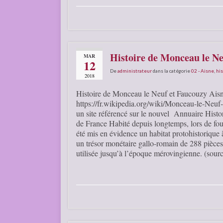
Histoire de Monceau le Ne
MAR
12
De
administrateur
dans la catégorie
02 - Aisne
,
his
2018
Histoire de Monceau le Neuf et Faucouzy Ais
https://fr.wikipedia.org/wiki/Monceau-le-Neuf
un site référencé sur le nouvel Annuaire His
de France Habité depuis longtemps, lors de fo
été mis en évidence un habitat protohistorique
un trésor monétaire gallo-romain de 288 pièce
utilisée jusqu’à l’époque mérovingienne. (sour