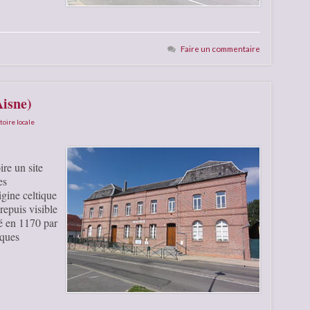
Faire un commentaire
Aisne)
toire locale
re un site
es
ine celtique
epuis visible
dé en 1170 par
cques