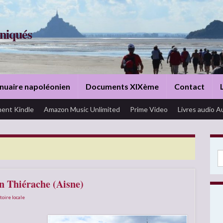
niqués
nuaire napoléonien
Documents XIXème
Contact
ent Kindle
Amazon Music Unlimited
Prime Video
Livres audio A
Se
en Thiérache (Aisne)
toire locale