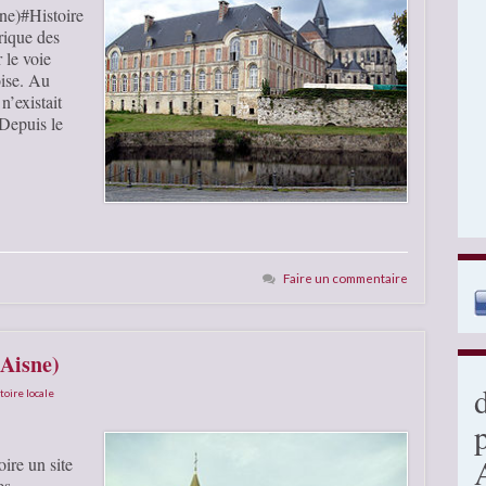
sne)#Histoire
rique des
 le voie
ise. Au
n’existait
 Depuis le
Faire un commentaire
(Aisne)
toire locale
ire un site
es