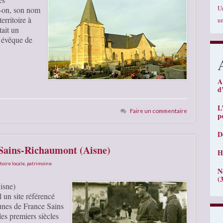
U
-on, son nom
erritoire à
u
tait un
, évêque de
A
d
L
Faire un commentaire
p
D
 Sains-Richaumont (Aisne)
H
toire locale
,
patrimoine
N
(
isne)
 un site référencé
nes de France Sains
les premiers siècles