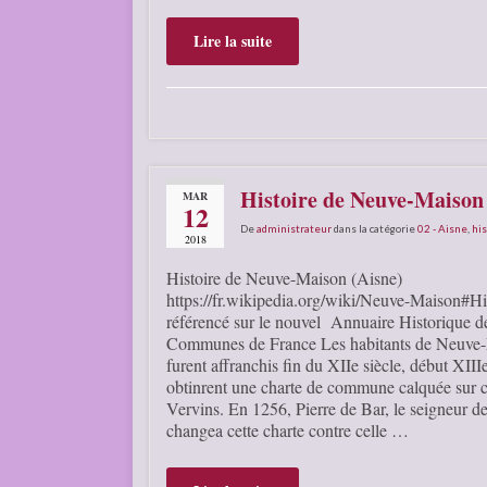
Lire la suite
Histoire de Neuve-Maison
MAR
12
De
administrateur
dans la catégorie
02 - Aisne
,
his
2018
Histoire de Neuve-Maison (Aisne)
https://fr.wikipedia.org/wiki/Neuve-Maison#His
référencé sur le nouvel Annuaire Historique d
Communes de France Les habitants de Neuve
furent affranchis fin du XIIe siècle, début XIIIe 
obtinrent une charte de commune calquée sur c
Vervins. En 1256, Pierre de Bar, le seigneur d
changea cette charte contre celle …