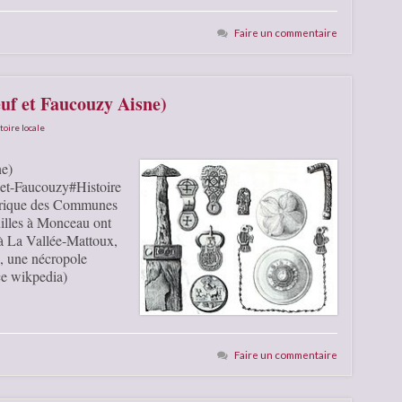
Faire un commentaire
uf et Faucouzy Aisne)
toire locale
ne)
-et-Faucouzy#Histoire
torique des Communes
uilles à Monceau ont
 à La Vallée-Mattoux,
s, une nécropole
ce wikpedia)
Faire un commentaire