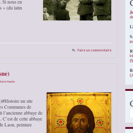
s. Si nous en
 » (du latin
J
d
L
S
p
Faire un commentaire
R
H
(
R
sne)
(
toire locale
)#Histoire un site
 des Communes de
C
it l’ancienne abbaye de
. C’est de cette abbaye
 de Laon, peinture