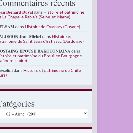
Commentaires récents
ean Bernard Duval
dans
Histoire et patrimoine
e La Chapelle Rablais (Seine-et-Marne)
EI-SAM
dans
Histoire de Ouanary (Guyane)
ALOMON Jean-Michel
dans
Histoire et
atrimoine de Saint Jean d’Estissac (Dordogne)
OSTAING EPOUSE RAKOTONIAINA
dans
istoire et patrimoine du Breuil en Bourgogne
Saône-et-Loire)
ossolini
dans
Histoire et patrimoine de Chille
Jura)
Catégories
atégories