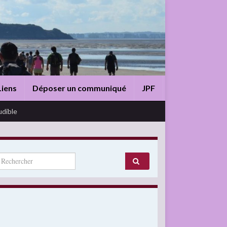
Liens
Déposer un communiqué
JPF
udible
arch for: