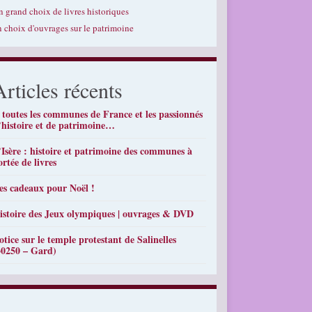
n grand choix de livres historiques
n choix d'ouvrages sur le patrimoine
Articles récents
 toutes les communes de France et les passionnés
’histoire et de patrimoine…
’Isère : histoire et patrimoine des communes à
ortée de livres
es cadeaux pour Noël !
istoire des Jeux olympiques | ouvrages & DVD
otice sur le temple protestant de Salinelles
30250 – Gard)