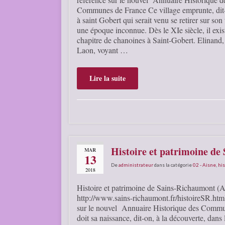
Communes de France Ce village emprunte, dit
à saint Gobert qui serait venu se retirer sur son t
une époque inconnue. Dès le XIe siècle, il exis
chapitre de chanoines à Saint-Gobert. Elinand
Laon, voyant …
Lire la suite
Histoire et patrimoine de
MAR
13
De
administrateur
dans la catégorie
02 - Aisne
,
his
2018
Histoire et patrimoine de Sains-Richaumont (A
http://www.sains-richaumont.fr/histoireSR.html
sur le nouvel Annuaire Historique des Commu
doit sa naissance, dit-on, à la découverte, dans 