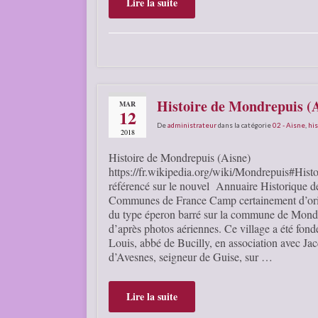
Lire la suite
Histoire de Mondrepuis (
MAR
12
De
administrateur
dans la catégorie
02 - Aisne
,
his
2018
Histoire de Mondrepuis (Aisne)
https://fr.wikipedia.org/wiki/Mondrepuis#Histoi
référencé sur le nouvel Annuaire Historique d
Communes de France Camp certainement d’orig
du type éperon barré sur la commune de Mondr
d’après photos aériennes. Ce village a été fon
Louis, abbé de Bucilly, en association avec Ja
d’Avesnes, seigneur de Guise, sur …
Lire la suite