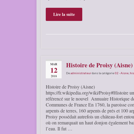
Lire la suite
Histoire de Proisy (Aisne)
MAR
12
De
administrateur
dans la catégorie
02 - Aisne
,
his
2018
Histoire de Proisy (Aisne)
https://fr.wikipedia.org/wiki/Proisy#Histoire un
référencé sur le nouvel Annuaire Historique d
Communes de France En 1760, la paroisse co
arpents de terres, 160 arpents de prés et 100 ar
Proisy possédait autrefois un château-fort entou
où on remarquait un haut donjon également ba
l’eau. Il fut …