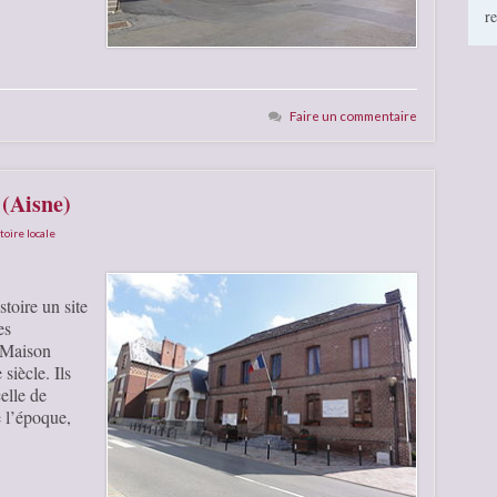
r
Faire un commentaire
 (Aisne)
toire locale
toire un site
es
-Maison
siècle. Ils
elle de
e l’époque,