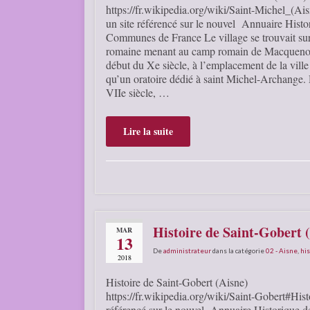
https://fr.wikipedia.org/wiki/Saint-Michel_(Ai
un site référencé sur le nouvel Annuaire Histo
Communes de France Le village se trouvait sur
romaine menant au camp romain de Macqueno
début du Xe siècle, à l’emplacement de la ville 
qu’un oratoire dédié à saint Michel-Archange.
VIIe siècle, …
Lire la suite
Histoire de Saint-Gobert 
MAR
13
De
administrateur
dans la catégorie
02 - Aisne
,
his
2018
Histoire de Saint-Gobert (Aisne)
https://fr.wikipedia.org/wiki/Saint-Gobert#Histo
référencé sur le nouvel Annuaire Historique d