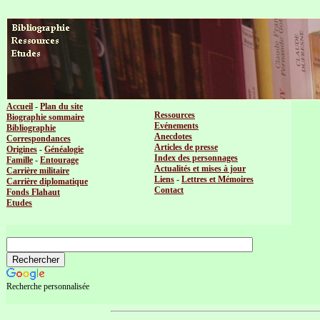
Accueil
-
Plan du site
Ressources
Biographie sommaire
Evénements
Bibliographie
Anecdotes
Correspondances
Articles de presse
Origines
-
Généalogie
Index des personnages
Famille
-
Entourage
Actualités et mises à jour
Carrière militaire
Liens
-
Lettres et Mémoires
Carrière diplomatique
Contact
Fonds Flahaut
Etudes
Recherche personnalisée