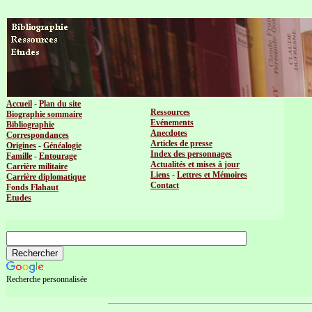
Accueil
-
Plan du site
Ressources
Biographie sommaire
Evénements
Bibliographie
Anecdotes
Correspondances
Articles de presse
Origines
-
Généalogie
Index des personnages
Famille
-
Entourage
Actualités et mises à jour
Carrière militaire
Liens
-
Lettres et Mémoires
Carrière diplomatique
Contact
Fonds Flahaut
Etudes
Recherche personnalisée