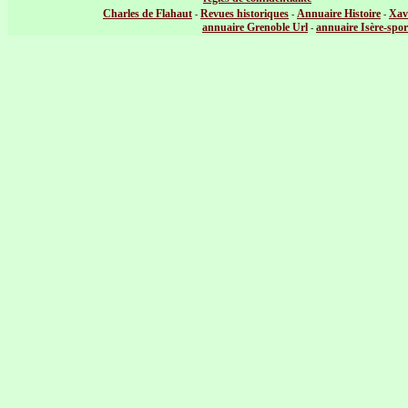
Charles de Flahaut
Revues historiques
Annuaire Histoire
Xav
-
-
-
annuaire Grenoble Url
annuaire Isère-spor
-