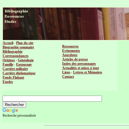
Accueil
-
Plan du site
Ressources
Biographie sommaire
Evénements
Bibliographie
Anecdotes
Correspondances
Articles de presse
Origines
-
Généalogie
Index des personnages
Famille
-
Entourage
Actualités et mises à jour
Carrière militaire
Liens
-
Lettres et Mémoires
Carrière diplomatique
Contact
Fonds Flahaut
Etudes
Recherche personnalisée