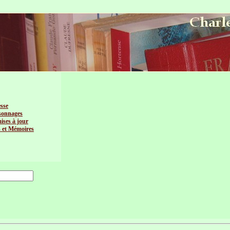
esse
sonnages
mises à jour
s et Mémoires