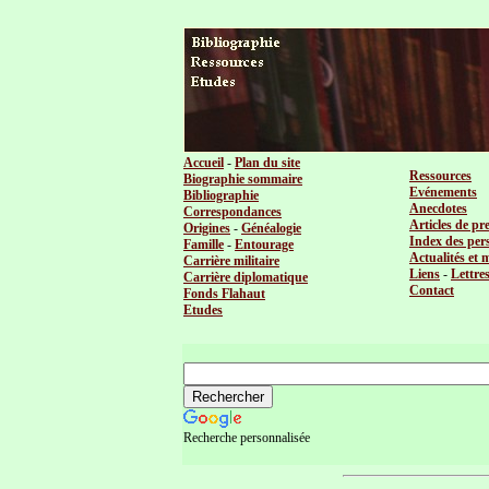
Accueil
-
Plan du site
Ressources
Biographie sommaire
Evénements
Bibliographie
Anecdotes
Correspondances
Articles de pr
Origines
-
Généalogie
Index des per
Famille
-
Entourage
Actualités et 
Carrière militaire
Liens
-
Lettre
Carrière diplomatique
Contact
Fonds Flahaut
Etudes
Recherche personnalisée