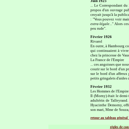
Juin 1925
... Le Correspondant du 
propos d'un ouvrage publ
croyait jusqu'à la public
: "Vous pouvez voir main
extra-légale
..." Alors c
peu rude".
Février 1926
Rivarol
En outre, à Hambourg com
qui continuaient à vivre 
chez la princesse de Vau
La France de l'Empire
... ces angoisses que nou
courir sur le bord d'un p
sur le bord d'un affreux
petits gringalets d'aides 
Février 1932
Les Hommes de l'Empire
Il (Morny) était le demi-
adultérin de Talleyrand.
Hyacinthe Demorny, offic
son mari, Mme de Souza, l
retour au tableau général
règles de con