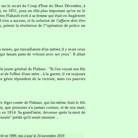
l sur le secret du Coup d'Etat du Deux Décembre, à
i, en 1851, joua un rôle plus important qu'on ne le
er, Flahault écrit à sa femme qui était en Angleterre
il n'en a aucune,
et la solution de l'affaire doit être
 prirent la résolution de l'"opération de police un
inés, qui travaillaient d'un métier, il y avait ceux
ui faisait patte de velours avec ses yeux". Il allait
le jeune général de Flahaut : "Si l'on voyait son fils
 de l'effroi d'une mère ; à la guerre, il est toujours
son génie répondent de la victoire, mais ces pauvres
et léger comte de Flahaut, qui lui-même était le fils
ury, que personne n'a jamais connue, et de son mari,
s en 1814. Sa grand'mère, devenue après la mort de
uïe" prédit qu'il serait ministre ...
créé en 1999, mis à jour le 24 novembre 2019