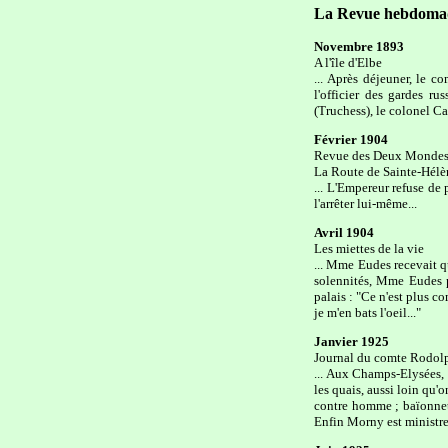
La Revue hebdoma
Novembre 1893
A l'île d'Elbe
... Après déjeuner, le c
l'officier des gardes r
(Truchess), le colonel Cam
Février 1904
Revue des Deux Monde
La Route de Sainte-Hélè
... L'Empereur refuse de
l'arrêter lui-même...
Avril 1904
Les miettes de la vie
... Mme Eudes recevait qu
solennités, Mme Eudes po
palais : "Ce n'est plus c
je m'en bats l'oeil..."
Janvier 1925
Journal du comte Rodol
... Aux Champs-Elysées,
les quais, aussi loin qu'
contre homme ; baïonnett
Enfin Morny est ministre 