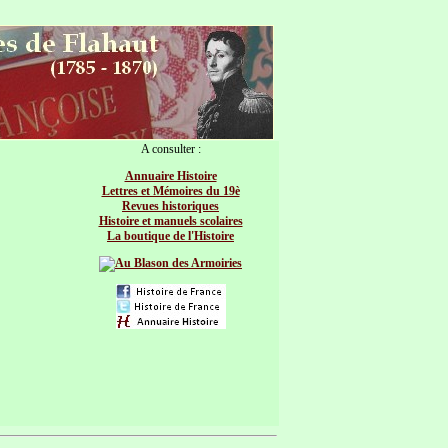
A consulter :
Annuaire Histoire
Lettres et Mémoires du 19è
Revues historiques
Histoire et manuels scolaires
La boutique de l'Histoire