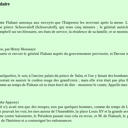
daire
omte Flahaut annonça aux envoyés que l'Empereur les recevrait après la messe. Le
usse prince Schoovaloff (Schouvaloff), qui resta cinq minutes ; le général autr
pbell sur ses blessures, ses états de service, la résidence de sa famille, et se montra t
s
ne, par Henry Houssaye
 partir et envoie le général Flahaut auprès du gouvernement provisoire, et Davout r
elquefois, le soir, à l'ancien palais du prince de Salm, et l'on y faisait des bombanc
rtait en sautoir le cordon rouge des grand'croix ; mais elle n'en était pas plus fi
omme au temps de Flahaut où tu étais forcé de dire : monsieur le comte, Appelle-moi 
phe Apponyi
 il n'y avait rien que des troupes, non pas quelques hommes, comme du temps de L
on pouvait les voir, les rues autour de l'Assemblée, la place Louis XV et la grande a
e contre baïonnette, le Président passait tout cela en revue, et M. de Flahault, le 
de l'Intérieur et a contresigné les ordonnances.