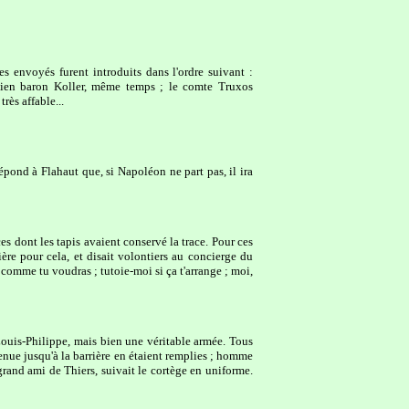
s envoyés furent introduits dans l'ordre suivant :
ichien baron Koller, même temps ; le comte Truxos
rès affable...
épond à Flahaut que, si Napoléon ne part pas, il ira
es dont les tapis avaient conservé la trace. Pour ces
ère pour cela, et disait volontiers au concierge du
comme tu voudras ; tutoie-moi si ça t'arrange ; moi,
ouis-Philippe, mais bien une véritable armée. Tous
venue jusqu'à la barrière en étaient remplies ; homme
grand ami de Thiers, suivait le cortège en uniforme.