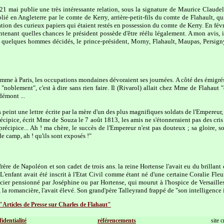
21 mai publie une très intéressante relation, sous la signature de Maurice Claude
ié en Angleterre par le comte de Kerry, arrière-petit-fils du comte de Flahault, qu
ation des curieux papiers qui étaient restés en possession du comte de Kerry. En févri
tenant quelles chances le président possède d'être réélu légalement. A mon avis, 
es quelques hommes décidés, le prince-président, Morny, Flahault, Maupas, Persigny,
me à Paris, les occupations mondaines dévoraient ses journées. A côté des émigrés ru
"noblement", c'est à dire sans rien faire. Il (Rivarol) allait chez Mme de Flahaut "q
démont ...
s peint une lettre écrite par la mère d'un des plus magnifiques soldats de l'Empereur, 
récipice, écrit Mme de Souza le 7 août 1813, les amis ne s'étonneraient pas des cris et
 précipice... Ah ! ma chère, le succès de l'Empereur n'est pas douteux ; sa gloire, 
de camp, ah ! qu'ils sont exposés !"
frère de Napoléon et son cadet de trois ans. la reine Hortense l'avait eu du brillant 
 L'enfant avait été inscrit à l'Etat Civil comme étant né d'une certaine Coralie Fle
ier pensionné par Joséphine ou par Hortense, qui mourut à l'hospice de Versaille
a romancière, l'avait élevé. Son grand'père Talleyrand frappé de "son intelligence ino
 "Articles de Presse sur Charles de Flahaut"
fidentialité
référencements
site 