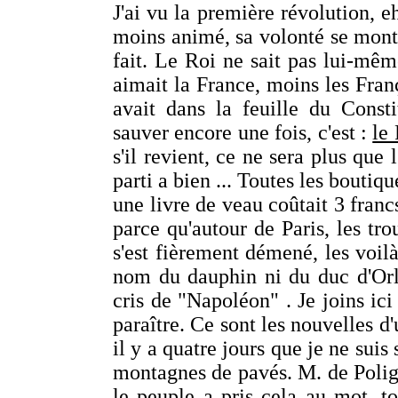
J'ai vu la première révolution, e
moins animé, sa volonté se montr
fait. Le Roi ne sait pas lui-mêm
aimait la France, moins les Franç
avait dans la feuille du Consti
sauver encore une fois, c'est :
le 
s'il revient, ce ne sera plus que
parti a bien ... Toutes les boutiq
une livre de veau coûtait 3 francs
parce qu'autour de Paris, les tro
s'est fièrement démené, les voilà
nom du dauphin ni du duc d'Orlé
cris de "Napoléon" . Je joins ici
paraître. Ce sont les nouvelles d'u
il y a quatre jours que je ne suis
montagnes de pavés. M. de Poligna
le peuple a pris cela au mot, t