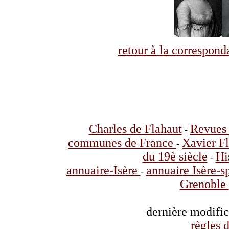
retour à la correspo
Charles de Flahaut
Revues 
-
communes de France
Xavier F
-
du 19è siècle
Hi
-
annuaire-Isère
annuaire Isère-s
-
Grenoble
dernière modifi
règles d