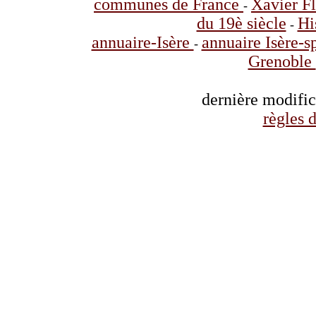
communes de France
Xavier F
-
du 19è siècle
Hi
-
annuaire-Isère
annuaire Isère-s
-
Grenoble
dernière modifi
règles d