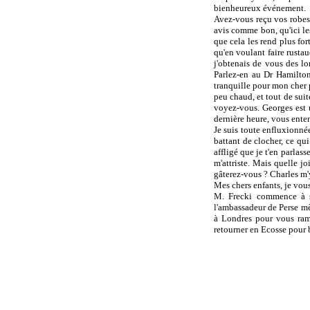
bienheureux événement.
Avez-vous reçu vos robes 
avis comme bon, qu'ici les
que cela les rend plus for
qu'en voulant faire rustau
j'obtenais de vous des lo
Parlez-en au Dr Hamilton,
tranquille pour mon cher pe
peu chaud, et tout de suite
voyez-vous. Georges est
dernière heure, vous enten
Je suis toute enfluxionnée
battant de clocher, ce qui
affligé que je t'en parlass
m'attriste. Mais quelle jo
gâterez-vous ? Charles m
Mes chers enfants, je vou
M. Frecki commence à so
l'ambassadeur de Perse mè
à Londres pour vous ramen
retourner en Ecosse pour b