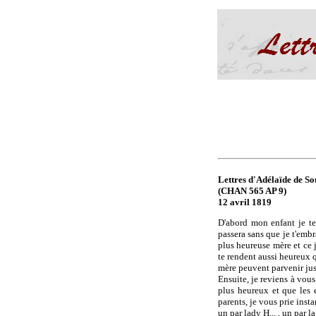
Lettres d'Adélaïde de Sou
(CHAN 565 AP 9)
12 avril 1819
D'abord mon enfant je te 
passera sans que je t'embr
plus heureuse mère et ce 
te rendent aussi heureux q
mère peuvent parvenir jusq
Ensuite, je reviens à vous
plus heureux et que les e
parents, je vous prie inst
un par lady H... , un par 