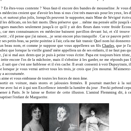
? En êtes-vous contente ? Vous faut-il encore des bandes de mousseline. Je vous d
 médecins croient que d'avoir les bras si nus c'est très mauvais pour les yeux, les den
ts, et surtout plus jolis, lorsqu'ils peuvent le supporter, mais Mme de Sévigné écrivai
d les délicats, on les fait morts. Dieu préserve que ... même ma pensée aille jusqu'à
ngues manches seulement jusqu'à ce qu'il y ait des fleurs dans votre froide Ecosse
 car mes connaissances en médecine baissent pavillon devant lui, et s'il trouve qu
tit ; s'il pense que j'ai raison, , je serai encore plus tranquille . Car ce pauvre pet
 ses petits bras, sa petite poitrine à l'air, cela me fait transir. Quel nom lui donner
 un beau nom, et comme je suppose que vous appellerez un fils
Charles
, que je l'
drez que lorsque la vieille grand' mère appellera un de ses enfants, il ne faut pas que
, j'ai si mal aux dents que je puis à peine vous écrire. Papa est toujours bien tris
 irrite encore l'os de la mâchoire, mais il s'obstine à les garder, ne me réponds pas là
e, il sait que c'est une faiblesse et il s'en cache. Il avait consenti à voir Dupuytrain, i
ie lorsque je vous verrai arriver tous les trois, je crois que j'en mourrai. M'aimere
'y a accoutumée.
s aime et vous embrasse de toutes les forces de mon âme.
rtir en voiture, mais stores et jalousies fermées. Il pourrait marcher à la su
ne avec lui et à qui son Excellence interdit la lumière du jour . Frecki prétend cep
er à Paris. Je le laisse se flotter de cette illusion. L'amiral Flemming dit, à ce
aptiser l'enfant de Marguerite.