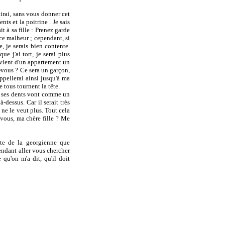
irai, sans vous donner cet
ts et la poitrine . Je sais
t à sa fille : Prenez garde
 ce malheur ; cependant, si
, je serais bien contente.
e j'ai tort, je serai plus
it vient d'un appartement un
ez-vous ? Ce sera un garçon,
appellerai ainsi jusqu'à ma
 tous tournent la tête.
te, ses dents vont comme un
-dessus. Car il serait très
l ne le veut plus. Tout cela
z-vous, ma chère fille ? Me
ite de la georgienne que
endant aller vous chercher
 qu'on m'a dit, qu'il doit