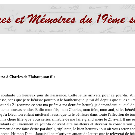
za à Charles de Flahaut, son fils
souhaite un heureux jour de naissance. Cette lettre arrivera pour ce jour-là. Vo
asse, sans que je te bénisse pour tout le bonheur que je t'ai dû depuis que tu es au 
jour du 21 (comme ce sera ma prière à ma dernière heure), je demanderai au ciel de 
ue tu nous as rendus. Enfin mon fils, mon Charles, mon frère, mon ami, si les bénédi
u'à Dieu, ton enfant mériterait aussi que tu le bénisses dans toute l'affection de to
, ma chère fille, que vous seriez aimable de me faire grand' mère le 21 avril. Il me s
nfants qui viennent ce jour-là doivent être meilleurs et devenir la consolation 
amment de me faire écrire par dupli, triplicata, le bien heureux jour où vous serez acc
la poste. Hé mon Dieu ! Jamais il ne m'arrivera autant de lettres que je relèverai de fo