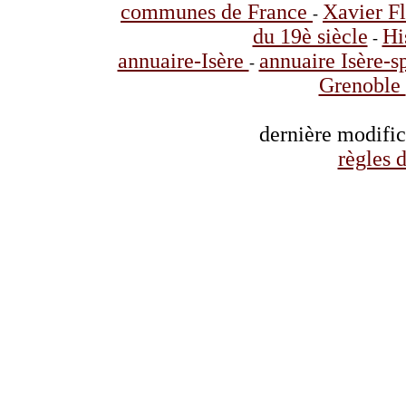
communes de France
Xavier F
-
du 19è siècle
Hi
-
annuaire-Isère
annuaire Isère-s
-
Grenoble
dernière modifi
règles d