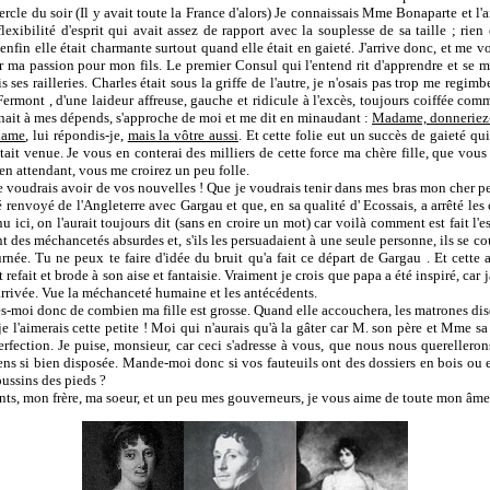
cercle du soir (Il y avait toute la France d'alors) Je connaissais Mme Bonaparte et l
flexibilité d'esprit qui avait assez de rapport avec la souplesse de sa taille ; rien e
 enfin elle était charmante surtout quand elle était en gaieté. J'arrive donc, et me 
ur ma passion pour mon fils. Le premier Consul qui l'entend rit d'apprendre et se
ais ses railleries. Charles était sous la griffe de l'autre, je n'osais pas trop me regi
rmont , d'une laideur affreuse, gauche et ridicule à l'excès, toujours coiffée com
gnait à mes dépends, s'approche de moi et me dit en minaudant :
Madame, donneriez-
dame
, lui répondis-je,
mais la vôtre aussi
. Et cette folie eut un succès de gaieté qui
'était venue. Je vous en conterai des milliers de cette force ma chère fille, que vo
en attendant, vous me croirez un peu folle.
je voudrais avoir de vos nouvelles ! Que je voudrais tenir dans mes bras mon cher pe
é renvoyé de l'Angleterre avec Gargau et que, en sa qualité d' Ecossais, a arrêté le
enu ici, on l'aurait toujours dit (sans en croire un mot) car voilà comment est fait l'e
 des méchancetés absurdes et, s'ils les persuadaient à une seule personne, ils se co
rnée. Tu ne peux te faire d'idée du bruit qu'a fait ce départ de Gargau . Et cette 
t refait et brode à son aise et fantaisie. Vraiment je crois que papa a été inspiré, car
arrivée. Vue la méchanceté humaine et les antécédents.
es-moi donc de combien ma fille est grosse. Quand elle accouchera, les matrones di
e l'aimerais cette petite ! Moi qui n'aurais qu'à la gâter car M. son père et Mme s
erfection. Je puise, monsieur, car ceci s'adresse à vous, que nous nous querellerons
sens si bien disposée. Mande-moi donc si vos fauteuils ont des dossiers en bois ou 
oussins des pieds ?
ts, mon frère, ma soeur, et un peu mes gouverneurs, je vous aime de toute mon âme