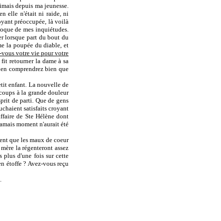
'aimais depuis ma jeunesse.
n elle n'était ni raide, ni
voyant préoccupée, là voilà
 moque de mes inquiétudes.
mber lorsque part du bout du
me la poupée du diable, et
vous votre vie pour votre
 fit retourner la dame à sa
us en comprendrez bien que
tit enfant. La nouvelle de
s coups à la grande douleur
sprit de parti. Que de gens
uchaient satisfaits croyant
affaire de Ste Hélène dont
 jamais moment n'aurait été
sent que les maux de coeur
a mère la régenteront assez
 plus d'une fois sur cette
en étoffe ? Avez-vous reçu
.