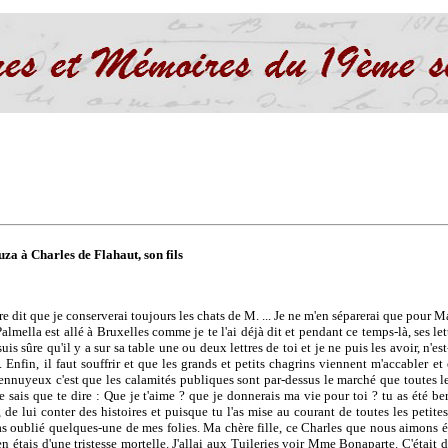
za à Charles de Flahaut, son fils
e dit que je conserverai toujours les chats de M. ... Je ne m'en séparerai que pour M
lmella est allé à Bruxelles comme je te l'ai déjà dit et pendant ce temps-là, ses let
uis sûre qu'il y a sur sa table une ou deux lettres de toi et je ne puis les avoir, n'e
e. Enfin, il faut souffrir et que les grands et petits chagrins viennent m'accabler et
'ennuyeux c'est que les calamités publiques sont par-dessus le marché que toutes les
sais que te dire : Que je t'aime ? que je donnerais ma vie pour toi ? tu as été ber
de lui conter des histoires et puisque tu l'as mise au courant de toutes les petite
pas oublié quelques-une de mes folies. Ma chère fille, ce Charles que nous aimons ét
en étais d'une tristesse mortelle. J'allai aux Tuileries voir Mme Bonaparte. C'était