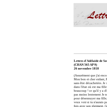
Lettres d'Adélaïde de Sou
(CHAN 565 AP 9)
26 novembre 1818
(Assurément que j'ai encor
Mon bon et cher enfant, Pa
sans être décachetées. Je s
dans l'état où est ma fill
beaucoup ! ce qu'il y a d
pas moins lentement Je ne 
pour désennuyer ma fille, 
veux voir si tu n'aurais 
fois avec son régiment, j'