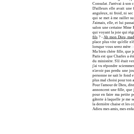
Consulat. J'arrivai à son 
D'ailleurs elle avait une 
anguleux, ni froid, ni sec
qui se met à me railler s
J'aimais, elle, et lui pass
salon une certaine Mme Fe
qui voyant la joie qui rè
fils
? -
Ah mon Dieu, ma
place plus vite qu'elle n
lorsque vous serez mère : 
Ma bien chère fille, que 
Paris est que Charles a ét
du ministère. S'il était v
j'ai vu répondre sciemment
n'avoir pas perdu une jou
personne ne sait le fond e
plus mal choisi pour ton 
Pour l'amour de Dieu, dit
annoncent une fille, que j
pour en faire ma petite p
gâterie à laquelle je me 
la dernière chaise et les c
Adieu mes amis, mes enfan