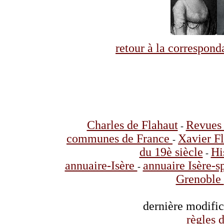
retour à la correspo
Charles de Flahaut
Revues 
-
communes de France
Xavier F
-
du 19è siècle
Hi
-
annuaire-Isère
annuaire Isère-s
-
Grenoble
dernière modifi
règles d