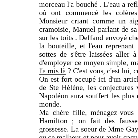
morceau l'a bouché . L'eau a ref
où ont commencé les colères 
Monsieur criant comme un aigl
cramoisie, Manuel parlant de sa 
sur les toits . Deffand envoyé ch
la bouteille, et l'eau reprenan
sottes de s'être laissées alle
d'employer ce moyen simple, mai
l'a mis là
? C'est vous, c'est lui, 
On est fort occupé ici d'un artic
de Ste Hélène, les conjectures 
Napoléon aura souffert les plus
monde.
Ma chère fille, ménagez-vous 
Hamilton ; on fait des fausse
grossesse. La soeur de Mme Gays 
eu ce malheur et pour avoir gagn