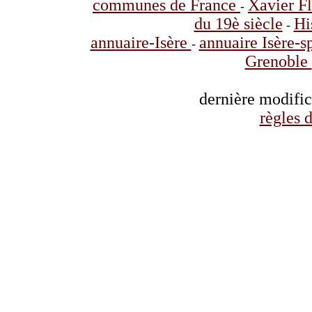
communes de France
Xavier F
-
du 19è siècle
Hi
-
annuaire-Isère
annuaire Isère-s
-
Grenoble
dernière modifi
règles d