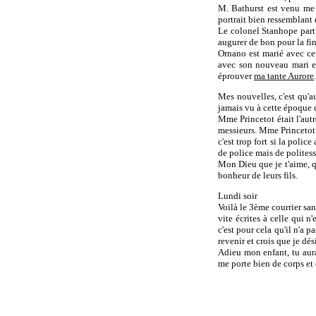
M. Bathurst est venu me v
portrait bien ressemblant
Le colonel Stanhope part 
augurer de bon pour la fi
Ornano est marié avec cet
avec son nouveau mari et
éprouver
ma tante Aurore
.
Mes nouvelles, c'est qu'au
jamais vu à cette époque 
Mme Princetot était l'autr
messieurs. Mme Princetot l
c'est trop fort si la polic
de police mais de polites
Mon Dieu que je t'aime, qu
bonheur de leurs fils.
Lundi soir
Voilà le 3ème courrier san
vite écrites à celle qui n
c'est pour cela qu'il n'a p
revenir et crois que je dés
Adieu mon enfant, tu aura
me porte bien de corps et d