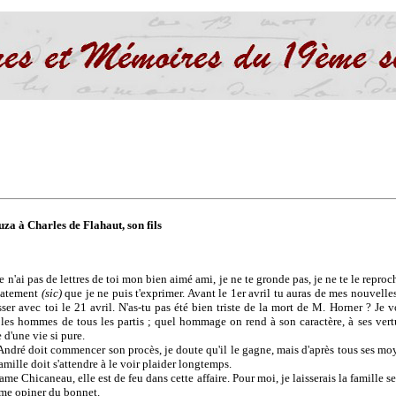
za à Charles de Flahaut, son fils
e n'ai pas de lettres de toi mon bien aimé ami, je ne te gronde pas, je ne te le reproc
bbatement
(sic)
que je ne puis t'exprimer. Avant le 1er avril tu auras de mes nouvelles
sser avec toi le 21 avril. N'as-tu pas été bien triste de la mort de M. Horner ? Je 
 les hommes de tous les partis ; quel hommage on rend à son caractère, à ses vertu
 d'une vie si pure.
André doit commencer son procès, je doute qu'il le gagne, mais d'après tous ses moy
amille doit s'attendre à le voir plaider longtemps.
e Chicaneau, elle est de feu dans cette affaire. Pour moi, je laisserais la famille s
me opiner du bonnet.