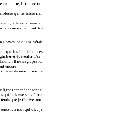
e connaitre, il trouve ton
iblesse qui ne laisse rien
eur ; elle est arrivée ici
ements comme pourrait les
es caves, ce qui ne s'était
ient que les épaules de ces
imber et de s'écrier : Ah !
dmond : Il ne s'agit pas ici
ent encore.
aux mères de mourir pour le
ux lignes cependant sont si
s qui le laisse sans force,
Attends que je t'écrive pour
sence, un mot qui dit : je