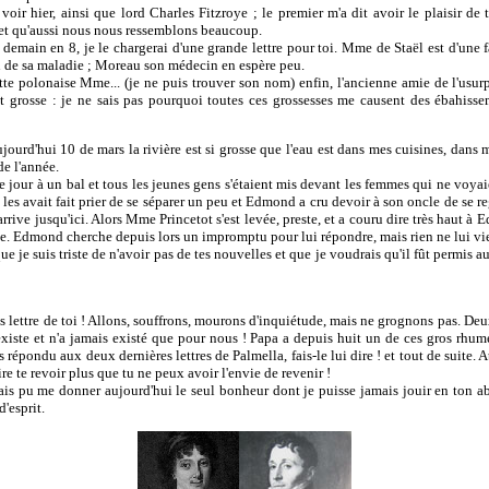
oir hier, ainsi que lord Charles Fitzroye ; le premier m'a dit avoir le plaisir de t
 et qu'aussi nous nous ressemblons beaucoup.
demain en 8, je le chargerai d'une grande lettre pour toi. Mme de Staël est d'une fa
n de sa maladie ; Moreau son médecin en espère peu.
te polonaise Mme... (je ne puis trouver son nom) enfin, l'ancienne amie de l'usurpat
 grosse : je ne sais pas pourquoi toutes ces grossesses me causent des ébahiss
jourd'hui 10 de mars la rivière est si grosse que l'eau est dans mes cuisines, dans m
de l'année.
e jour à un bal et tous les jeunes gens s'étaient mis devant les femmes qui ne voya
es avait fait prier de se séparer un peu et Edmond a cru devoir à son oncle de se reg
e arrive jusqu'ici. Alors Mme Princetot s'est levée, preste, et a couru dire très haut à E
se. Edmond cherche depuis lors un impromptu pour lui répondre, mais rien ne lui vi
e je suis triste de n'avoir pas de tes nouvelles et que je voudrais qu'il fût permis 
s lettre de toi ! Allons, souffrons, mourons d'inquiétude, mais ne grognons pas. De
'existe et n'a jamais existé que pour nous ! Papa a depuis huit un de ces gros rhume
as répondu aux deux dernières lettres de Palmella, fais-le lui dire ! et tout de suite. 
ire te revoir plus que tu ne peux avoir l'envie de revenir !
is pu me donner aujourd'hui le seul bonheur dont je puisse jamais jouir en ton ab
'esprit.