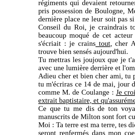
régiments qui devaient retourner
pris possession de Boulogne, Mo
dernière place ne leur soit pas si
Conseil du Roi, je craindrais t
beaucoup moqué de cet acteur d
s'écriait : je crains
tout
, cher A
trouve bien sensés aujourd'hui.
Tu mettras les joujoux que je t'
avec une lumière derrière et l'om
Adieu cher et bien cher ami, tu p
tu m'écriras ce 14 de mai, jour d
comme M. de Coulange :
Je cro
extrait baptistaire, et qu'assurém
Ce que tu me dis de ton voyag
manuscrits de Milton sont fort cu
Moi : Ta terre est ma terre, tes d
seront renfermés dans mon coeu