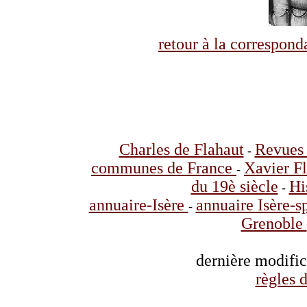
retour à la correspo
Charles de Flahaut
Revues 
-
communes de France
Xavier F
-
du 19è siècle
Hi
-
annuaire-Isère
annuaire Isère-s
-
Grenoble
dernière modifi
règles d