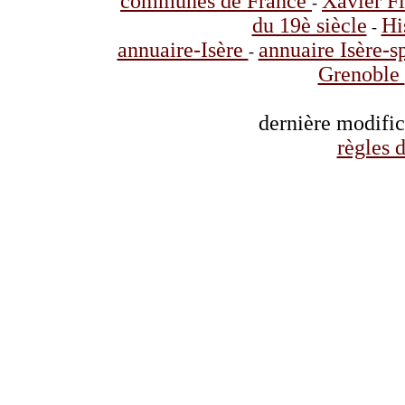
communes de France
Xavier F
-
du 19è siècle
Hi
-
annuaire-Isère
annuaire Isère-s
-
Grenoble
dernière modifi
règles d