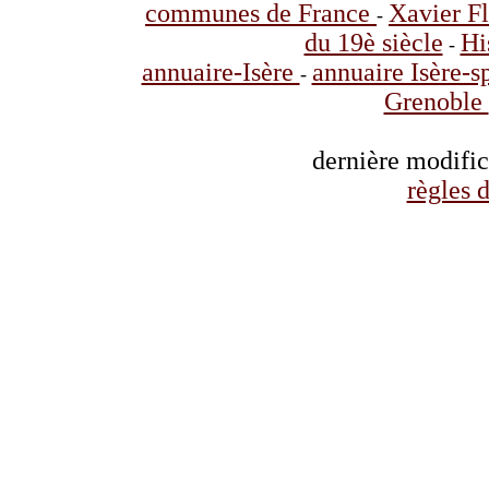
communes de France
Xavier F
-
du 19è siècle
Hi
-
annuaire-Isère
annuaire Isère-s
-
Grenoble
dernière modifi
règles d