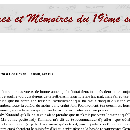
za à Charles de Flahaut, son fils
lettre par des voeux de bonne année, je la finirai demain, après-demain, et toujo
. Je souffre toujours depuis cette nettlerash , mon foie me fait mal, mais j'ai eu tan
 bien que ma santé s'en ressente. Actuellement que me voilà tranquille sur ton co
mbera toute la colère, du moins on le craint fort. Positivement, ton cousin est hors
ment, et que le moins qui puisse lui arriver est d'être un an en prison.
dy Kinnaird qu'elle ne savait où te prendre que tu n'étais pas venu la voir et qu'el
e. Ma bonne petite lady Kinnaird m'a dit de te recommander d'y aller , que c'éta
lle souhaitait (et je le désire aussi) qu'on te vît, parce qu'alors on t'aimerait, et 
rre empêcheraient le ministère d'ici et le ministère de là-bas de te tourmenter. Cet