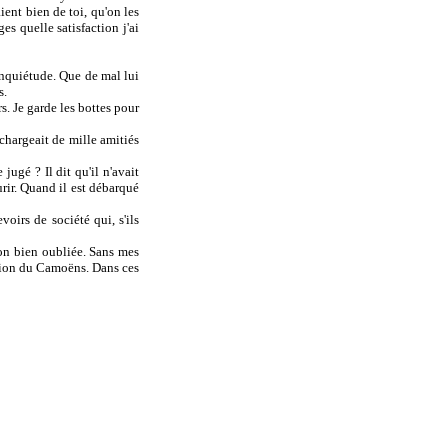
ient bien de toi, qu'on les
ges quelle satisfaction j'ai
 inquiétude. Que de mal lui
s.
s. Je garde les bottes pour
 chargeait de mille amitiés
ugé ? Il dit qu'il n'avait
rir. Quand il est débarqué
voirs de société qui, s'ils
-on bien oubliée. Sans mes
édition du Camoëns. Dans ces