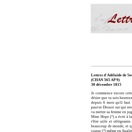
Lettres d'Adélaïde de Sou
(CHAN 565 AP 9)
30 décembre 1815
Je commence encore cette 
désire que tu sois heureux
depuis 6 mois qu'il faut
pauvre Drouot sur qui reto
va mettre sa femme en juge
Mme Hope (?) a écrit à la
t'être utile et obligeant
beaucoup de monde, et qu'e
vogue (?) même en Anglete