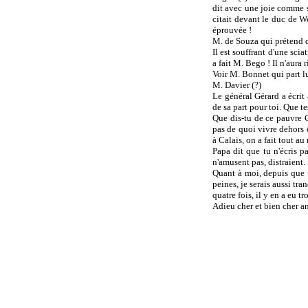
dit avec une joie comme si
citait devant le duc de We
éprouvée !
M. de Souza qui prétend que
Il est souffrant d'une sci
a fait M. Bego ! Il n'aura
Voir M. Bonnet qui part lu
M. Davier (?)
Le général Gérard a écrit 
de sa part pour toi. Que t
Que dis-tu de ce pauvre C
pas de quoi vivre dehors 
à Calais, on a fait tout au
Papa dit que tu n'écris pa
n'amusent pas, distraient.
Quant à moi, depuis que t
peines, je serais aussi tra
quatre fois, il y en a eu tr
Adieu cher et bien cher am