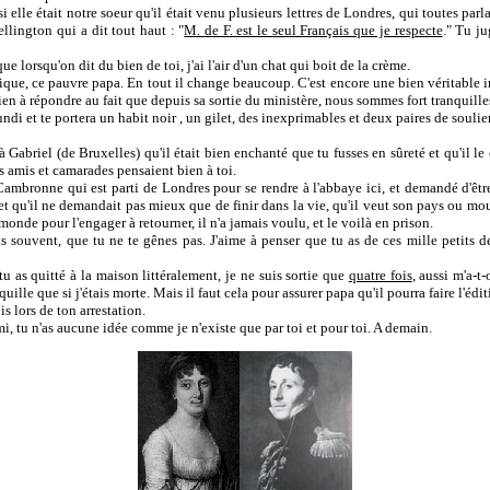
 elle était notre soeur qu'il était venu plusieurs lettres de Londres, qui toutes parla
llington qui a dit tout haut : "
M. de F. est le seul Français que je respecte
." Tu ju
 lorsqu'on dit du bien de toi, j'ai l'air d'un chat qui boit de la crème.
atique, ce pauvre papa. En tout il change beaucoup. C'est encore une bien véritable
 rien à répondre au fait que depuis sa sortie du ministère, nous sommes fort tranquille
ndi et te portera un habit noir , un gilet, des inexprimables et deux paires de soulier
à Gabriel (de Bruxelles) qu'il était bien enchanté que tu fusses en sûreté et qu'il le
es amis et camarades pensaient bien à toi.
ambronne qui est parti de Londres pour se rendre à l'abbaye ici, et demandé d'être j
et qu'il ne demandait pas mieux que de finir dans la vie, qu'il veut son pays ou mou
 monde pour l'engager à retourner, il n'a jamais voulu, et le voilà en prison.
s souvent, que tu ne te gênes pas. J'aime à penser que tu as de ces mille petits de
u as quitté à la maison littéralement, je ne suis sortie que
quatre fois
, aussi m'a-t
nquille que si j'étais morte. Mais il faut cela pour assurer papa qu'il pourra faire l'
ois lors de ton arrestation.
i, tu n'as aucune idée comme je n'existe que par toi et pour toi. A demain.