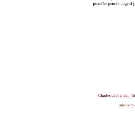
première pensée. Juge si 
Charles de Flahaut
Re
-
annuaire-