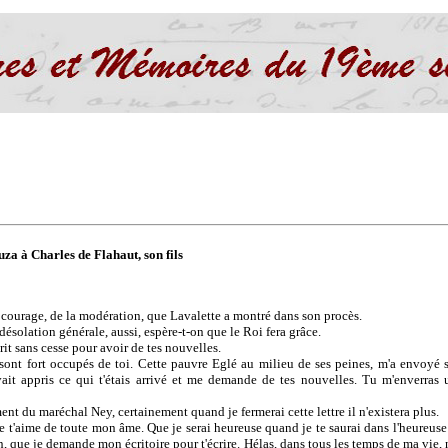
za à Charles de Flahaut, son fils
u courage, de la modération, que Lavalette a montré dans son procès.
ésolation générale, aussi, espère-t-on que le Roi fera grâce.
it sans cesse pour avoir de tes nouvelles.
, sont fort occupés de toi. Cette pauvre Eglé au milieu de ses peines, m'a envoyé
vait appris ce qui t'étais arrivé et me demande de tes nouvelles. Tu m'enverras
ent du maréchal Ney, certainement quand je fermerai cette lettre il n'existera plus.
 t'aime de toute mon âme. Que je serai heureuse quand je te saurai dans l'heureuse 
n, que je demande mon écritoire pour t'écrire. Hélas, dans tous les temps de ma vie, 