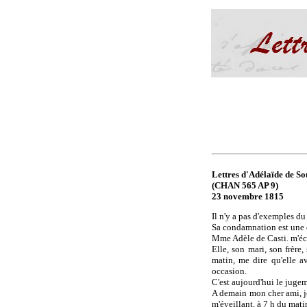
Lettres d'Adélaïde de Sou
(CHAN 565 AP 9)
23 novembre 1815
Il n'y a pas d'exemples d
Sa condamnation est une d
Mme Adèle de Casti. m'écr
Elle, son mari, son frère
matin, me dire qu'elle a
occasion.
C'est aujourd'hui le jugem
A demain mon cher ami, je
m'éveillant, à 7 h du mati