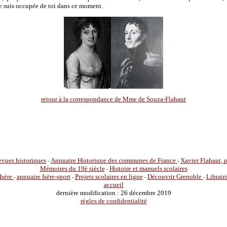
je suis occupée de toi dans ce moment.
retour à la correspondance de Mme de Souza-Flahaut
vues historiques
Annuaire Historique des communes de France
Xavier Flahaut,
-
-
Mémoires du 19è siècle
Histoire et manuels scolaires
-
Isère
annuaire Isère-sport
Projets scolaires en ligne
Découvrir Grenoble
Librair
-
-
-
-
accueil
dernière modification : 26 décembre 2019
règles de confidentialité