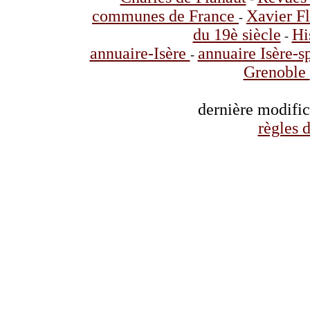
communes de France
Xavier F
-
du 19è siècle
Hi
-
annuaire-Isère
annuaire Isère-s
-
Grenoble
dernière modifi
règles d